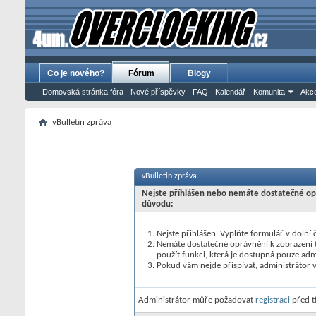
Co je nového?
Fórum
Blogy
Domovská stránka fóra
Nové příspěvky
FAQ
Kalendář
Komunita
Akce
vBulletin zpráva
vBulletin zpráva
Nejste příhlášen nebo nemáte dostatečné opr
důvodu:
Nejste přihlášen. Vyplňte formulář v dolní č
Nemáte dostatečné oprávnění k zobrazení t
použít funkci, která je dostupná pouze ad
Pokud vám nejde přispívat, administrátor 
Administrátor můře požadovat
registraci
před t