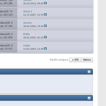
ovědí: 140
Jezevec
to: 393 285
30.03.2016,
09:04
povědí: 91
skorec1
to: 263 323
12.12.2007,
12:59
Odpovědí: 0
Jezevec
uto: 47 505
18.04.2006,
19:34
Odpovědí: 9
KUBA
to: 101 609
18.02.2005,
05:25
Odpovědí: 0
xvojta
uto: 70 927
14.02.2004,
12:49
Rychlá navigace
Sítě
Nahoru