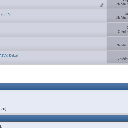
Odp
Zhlédnu
Od
rnetu???
Zhlédnu
Zhlédn
Zhlédnu
ZVY! Dekuji.
Zhlédn
ích)
ak…