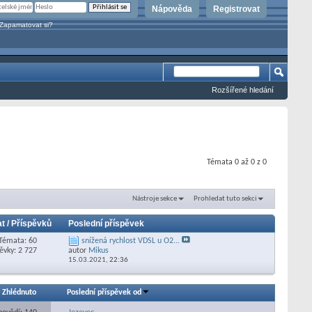
Nápověda
Registrovat
Zapamatovat si?
Rozšířené hledání
Témata 0 až 0 z 0
Nástroje sekce
Prohledat tuto sekci
t / Příspěvků
Poslední příspěvek
Témata: 60
snížená rychlost VDSL u O2...
ěvky: 2 727
autor
Mikus
15.03.2021,
22:36
/
Zhlédnuto
Poslední příspěvek od