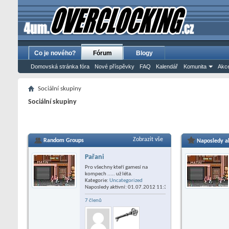
Co je nového?
Fórum
Blogy
Domovská stránka fóra
Nové příspěvky
FAQ
Kalendář
Komunita
Akce
Sociální skupiny
Sociální skupiny
Zobrazit vše
Random Groups
Naposledy a
Pařani
Pro všechny kteří gamesí na
kompech ..... už léta.
Kategorie:
Uncategorized
Naposledy aktivní: 01.07.2012
11:31
7 členů