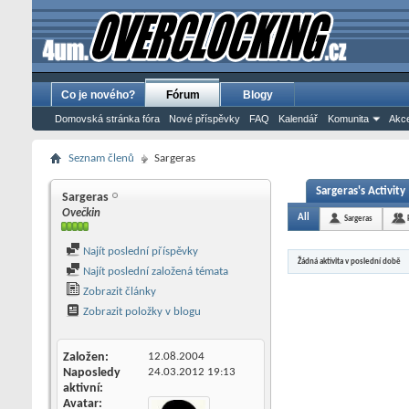
Co je nového?
Fórum
Blogy
Domovská stránka fóra
Nové příspěvky
FAQ
Kalendář
Komunita
Akce
Seznam členů
Sargeras
Sargeras's Activity
Sargeras
Ovečkin
All
Sargeras
Najít poslední příspěvky
Žádná aktivita v poslední době
Najít poslední založená témata
Zobrazit články
Zobrazit položky v blogu
Založen
12.08.2004
Naposledy
24.03.2012
19:13
aktivní
Avatar