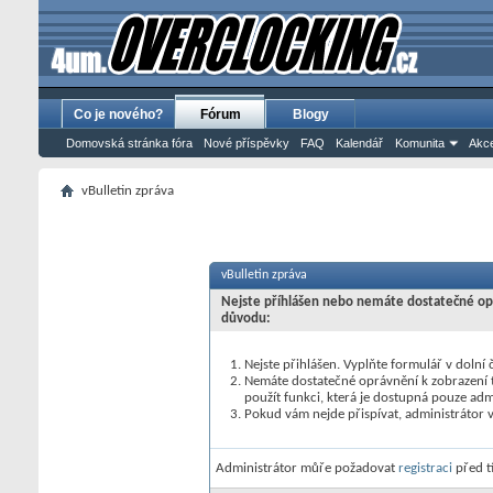
Co je nového?
Fórum
Blogy
Domovská stránka fóra
Nové příspěvky
FAQ
Kalendář
Komunita
Akce
vBulletin zpráva
vBulletin zpráva
Nejste příhlášen nebo nemáte dostatečné opr
důvodu:
Nejste přihlášen. Vyplňte formulář v dolní č
Nemáte dostatečné oprávnění k zobrazení t
použít funkci, která je dostupná pouze ad
Pokud vám nejde přispívat, administrátor 
Administrátor můře požadovat
registraci
před t