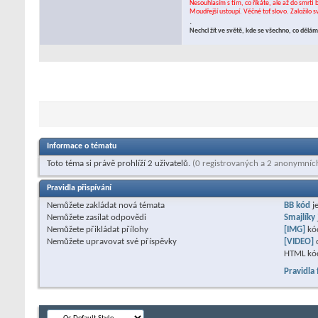
Nesouhlasím s tím, co říkáte, ale až do smrti 
Moudřejší ustoupí. Věčné toť slovo. Založilo 
.
Nechci žít ve světě, kde se všechno, co děl
Informace o tématu
Toto téma si právě prohlíží 2 uživatelů.
(0 registrovaných a 2 anonymníc
Pravidla přispívání
Nemůžete
zakládat nová témata
BB kód
j
Nemůžete
zasílat odpovědi
Smajlíky
Nemůžete
přikládat přílohy
[IMG]
kó
Nemůžete
upravovat své příspěvky
[VIDEO]
HTML kó
Pravidla 