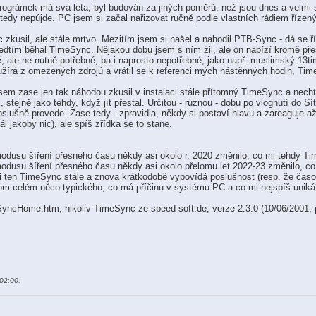
prográmek má svá léta, byl budován za jiných poměrú, než jsou dnes a velmi 
 tedy nepújde. PC jsem si začal nařizovat ručně podle vlastních rádiem řízen
usil, ale stále mrtvo. Mezitím jsem si našel a nahodil PTB-Sync - dá se říct
edtím běhal TimeSync. Nějakou dobu jsem s ním žil, ale on nabízí kromě pře
é, ale ne nutně potřebné, ba i naprosto nepotřebné, jako např. muslimský 13t
rá z omezených zdrojú a vrátil se k referenci mých nástěnných hodin, Tim
sem zase jen tak náhodou zkusil v instalaci stále přítomný TimeSync a necht
stejně jako tehdy, když jít přestal. Určitou - rúznou - dobu po vlognutí do S
poslušně provede. Zase tedy - zpravidla, někdy si postaví hlavu a zareaguje 
l jakoby nic), ale spíš zřídka se to stane.
modusu šíření přesného času někdy asi okolo r. 2020 změnilo, co mi tehdy T
modusu šíření přesného času někdy asi okolo přelomu let 2022-23 změnilo, c
mi ten TimeSync stále a znova krátkodobě vypovídá poslušnost (resp. že časo
m celém něco typického, co má příčinu v systému PC a co mi nejspíš uniká
SyncHome.htm, nikoliv TimeSync ze speed-soft.de; verze 2.3.0 (10/06/2001, 
02:00
.