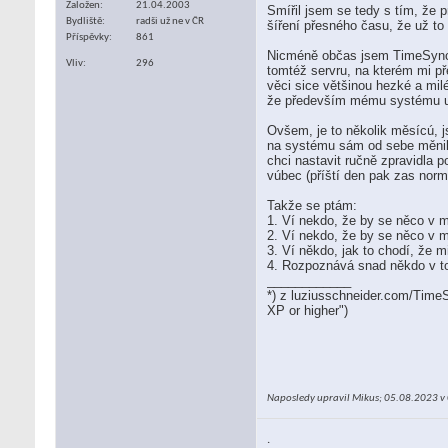
Založen
21.04.2003
Smířil jsem se tedy s tím, že 
Bydliště
radši už ne v ČR
šíření přesného času, že už to
Příspěvky
861
Nicméně občas jsem TimeSync zk
Vliv
296
tomtéž servru, na kterém mi př
věci sice většinou hezké a mil
že především mému systému uží
Ovšem, je to několik měsícú, j
na systému sám od sebe měnil, 
chci nastavit ručně zpravidla 
vúbec (příští den pak zas normá
Takže se ptám:
1. Ví nekdo, že by se něco v 
2. Ví nekdo, že by se něco v 
3. Ví někdo, jak to chodí, že 
4. Rozpoznává snad někdo v to
____________
*) z luziusschneider.com/Time
XP or higher")
Naposledy upravil Mikus; 05.08.2023 v
.