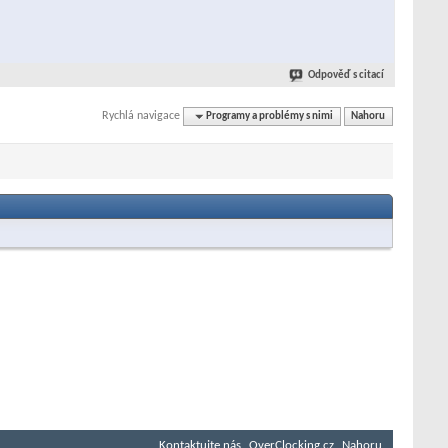
Odpověď s citací
Rychlá navigace
Programy a problémy s nimi
Nahoru
Kontaktujte nás
OverClocking.cz
Nahoru