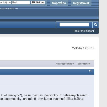
Nápověda
Registrovat
Zapamatovat si?
Rozšířené hledání
Výsledky 1 až 1 z 1
Nástroje témat
Zobrazení
#1
 LS-TimeSync*), na ní mezi asi polovičkou z nabízených servrú,
 ani automaticky, ani ručně, chvilku po cvaknutí přišla hláška