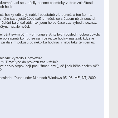
skromně, asi se změnily obecné podmínky v téhle záležitosti
ých hodin.
, hezky udělaný, nabízí podstatně víc servrú, a ten šel, na
sného času ještě 1000 dalších věcí, co s časem nějak souvisí,
iměsíční kalendář atd. Tak jsem ho po čase zas vyhodil, seznav,
eSync nadále nešel.
ěl věřit svým očím - on funguje! Aniž bych poslední dobou cokoliv
ítě po zapnutí kompu se sám ozve, že hodiny nastavil, když je
až při dalším pokusu po několika hodinách nebo taky ten den už
imeSync vyřadilo z provozu?
o mi TimeSync do provozu zas vrátilo?
vé servry vypovídají poslušnost jemu), ač jinak běhá spolehlivě?
?
poslední, "runs under Microsoft Windows 95, 98, ME, NT, 2000,