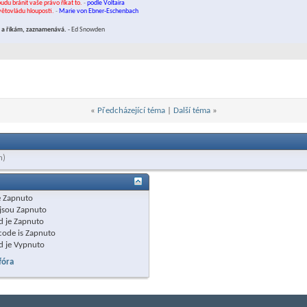
budu bránit vaše právo říkat to.
-
podle Voltaira
světovládu hlouposti.
-
Marie von Ebner-Eschenbach
ám a říkám, zaznamenává.
- Ed Snowden
«
Předcházející téma
|
Další téma
»
h)
e
Zapnuto
jsou
Zapnuto
d je
Zapnuto
code is
Zapnuto
d je
Vypnuto
fóra