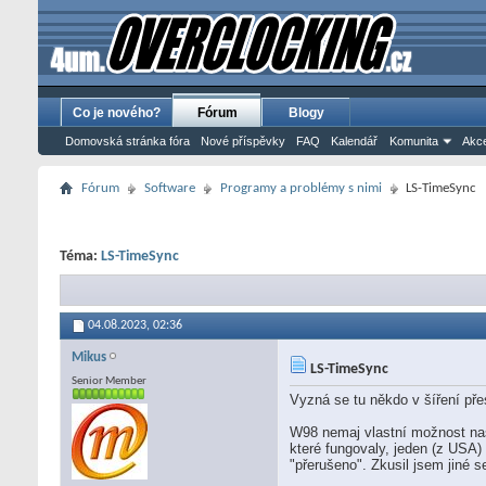
Co je nového?
Fórum
Blogy
Domovská stránka fóra
Nové příspěvky
FAQ
Kalendář
Komunita
Akce
Fórum
Software
Programy a problémy s nimi
LS-TimeSync
Téma:
LS-TimeSync
04.08.2023,
02:36
Mikus
LS-TimeSync
Senior Member
Vyzná se tu někdo v šíření př
W98 nemaj vlastní možnost nas
které fungovaly, jeden (z USA) 
"přerušeno". Zkusil jsem jiné s