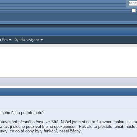
 fóra
Rychlá navigace
esného času po Internetu?
tavování přesného času ze Sítě. Našel jsem si na to šikovnou malou utilitku
a tak ji dlouho používal k plné spokojenosti. Pak ale to přestalo funčit, nešlo
ervry, co do té doby byly funkční, nešel žádný.