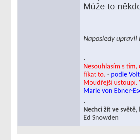
Múže to někdo
Naposledy upravil
.
Nesouhlasím s tím, c
říkat to.
-
podle Volt
Moudřejší ustoupí. 
Marie von Ebner-E
.
Nechci žít ve světě
Ed Snowden