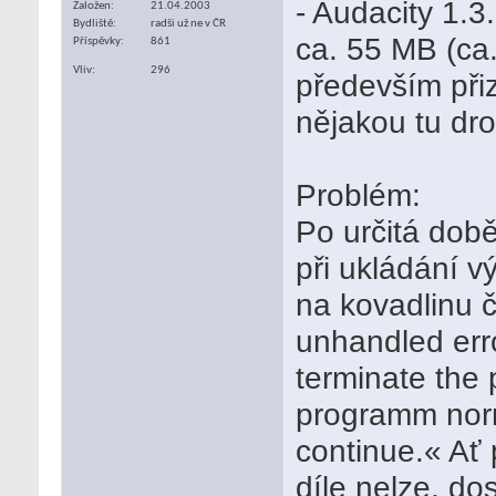
- Audacity 1.3
Založen
21.04.2003
Bydliště
radši už ne v ČR
ca. 55 MB (ca
Příspěvky
861
Vliv
296
především při
nějakou tu dr
Problém:
Po určitá dob
při ukládání 
na kovadlinu č
unhandled erro
terminate the 
programm norma
continue.« Ať 
díle nelze, do