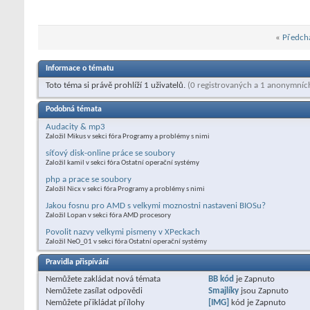
«
Předchá
Informace o tématu
Toto téma si právě prohlíží 1 uživatelů.
(0 registrovaných a 1 anonymníc
Podobná témata
Audacity & mp3
Založil Mikus v sekci fóra Programy a problémy s nimi
síťový disk-online práce se soubory
Založil kamil v sekci fóra Ostatní operační systémy
php a prace se soubory
Založil Nicx v sekci fóra Programy a problémy s nimi
Jakou fosnu pro AMD s velkymi moznostni nastaveni BIOSu?
Založil Lopan v sekci fóra AMD procesory
Povolit nazvy velkymi pismeny v XPeckach
Založil NeO_01 v sekci fóra Ostatní operační systémy
Pravidla přispívání
Nemůžete
zakládat nová témata
BB kód
je
Zapnuto
Nemůžete
zasílat odpovědi
Smajlíky
jsou
Zapnuto
Nemůžete
přikládat přílohy
[IMG]
kód je
Zapnuto