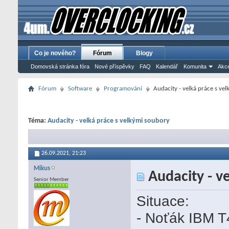
Co je nového?
Fórum
Blogy
Domovská stránka fóra
Nové příspěvky
FAQ
Kalendář
Komunita
Akce
Fórum
Software
Programování
Audacity - velká práce s ve
Téma:
Audacity - velká práce s velkými soubory
26.09.2021,
21:23
Mikus
Audacity - v
Senior Member
Situace:
- Noťák IBM 