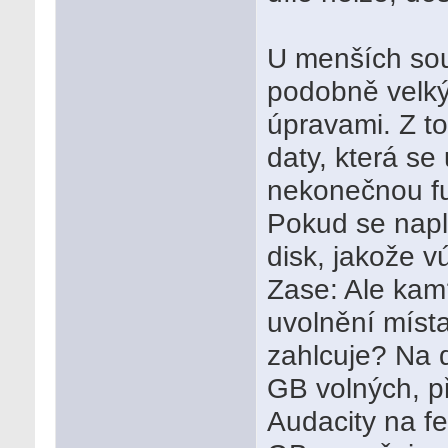
U menších sou
podobně velký
úpravami. Z t
daty, která se
nekonečnou fu
Pokud se napl
disk, jakože v
Zase: Ale kam
uvolnění místa
zahlcuje? Na d
GB volných, 
Audacity na fe