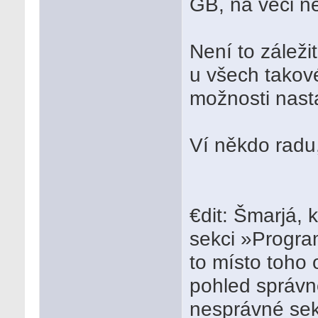
GB, na věci n
Není to záleži
u všech takové
možnosti nast
Ví někdo radu,
€dit: Šmarjá, 
sekci »Progra
to místo toho 
pohled správně
nesprávné se