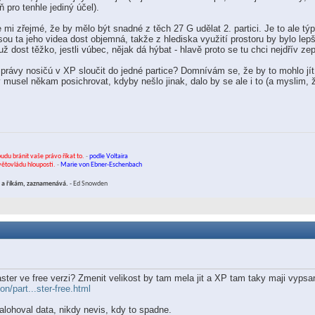
ň pro tenhle jediný účel).
 mi zřejmé, že by mělo být snadné z těch 27 G udělat 2. partici. Je to ale 
jsou ta jeho videa dost objemná, takže z hlediska využití prostoru by bylo le
 dost těžko, jestli vúbec, nějak dá hýbat - hlavě proto se tu chci nejdřív zep
právy nosičú v XP sloučit do jedné partice? Domnívám se, že by to mohlo jít,
v musel někam posichrovat, kdyby nešlo jinak, dalo by se ale i to (a myslim, 
budu bránit vaše právo říkat to.
-
podle Voltaira
světovládu hlouposti.
-
Marie von Ebner-Eschenbach
ám a říkám, zaznamenává.
- Ed Snowden
ster ve free verzi? Zmenit velikost by tam mela jit a XP tam taky maji vypsa
n/part...ster-free.html
alohoval data, nikdy nevis, kdy to spadne.