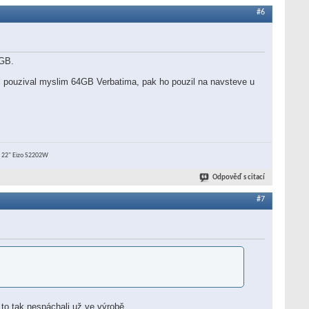
#6
2GB.
l pouzival myslim 64GB Verbatima, pak ho pouzil na navsteve u
+ 22" Eizo S2202W
Odpověď s citací
#7
i to tak nespáchali už ve výrobě.