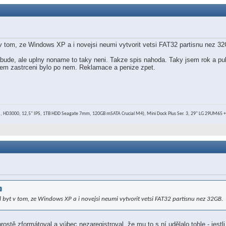
v tom, ze Windows XP a i novejsi neumi vytvorit vetsi FAT32 partisnu nez 3
ude, ale uplny noname to taky neni. Takze spis nahoda. Taky jsem rok a pu
tem zastrceni bylo po nem. Reklamace a penize zpet.
 HD3000, 12,5" IPS, 1TB HDD Seagate 7mm, 120GB mSATA Crucial M4), Mini Dock Plus Ser. 3, 29" LG 29UM65 
byt v tom, ze Windows XP a i novejsi neumi vytvorit vetsi FAT32 partisnu nez 32GB.
rostě zformátoval a vúbec nezaregistroval, že mu to s ní udělalo tohle - jestl