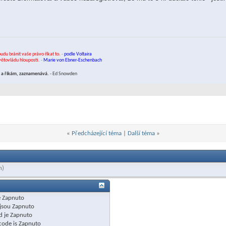
budu bránit vaše právo říkat to.
-
podle Voltaira
světovládu hlouposti.
-
Marie von Ebner-Eschenbach
ám a říkám, zaznamenává.
- Ed Snowden
«
Předcházející téma
|
Další téma
»
h)
e
Zapnuto
jsou
Zapnuto
d je
Zapnuto
code is
Zapnuto