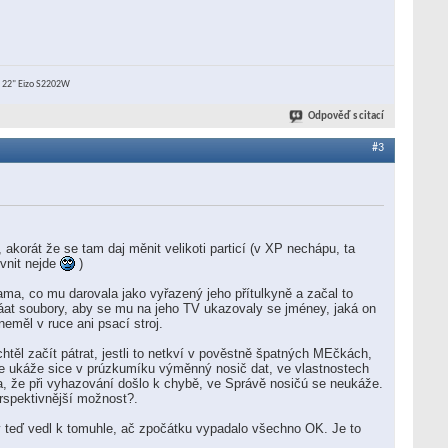
+ 22" Eizo S2202W
Odpověď s citací
#3
korát že se tam daj měnit velikoti particí (v XP nechápu, ta
vnit nejde
)
ama, co mu darovala jako vyřazený jeho přítulkyně a začal to
at soubory, aby se mu na jeho TV ukazovaly se jméney, jaká on
eměl v ruce ani psací stroj.
těl začít pátrat, jestli to netkví v pověstně špatných MEčkách,
ní se ukáže sice v prúzkumíku výměnný nosič dat, ve vlastnostech
ka, že při vyhazování došlo k chybě, ve Správě nosičú se neukáže.
erspektivnější možnost?.
ý teď vedl k tomuhle, ač zpočátku vypadalo všechno OK. Je to