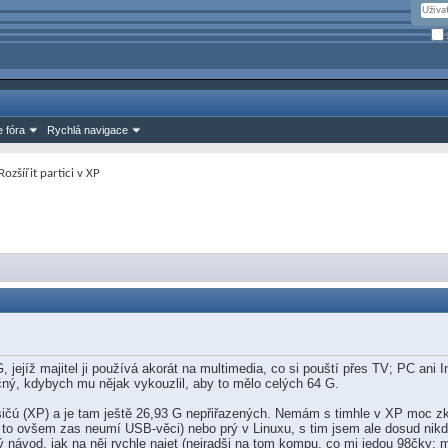
 fóra
Rychlá navigace
Rozšířit partici v XP
 jejíž majitel ji používá akorát na multimedia, co si pouští přes TV; PC ani 
čný, kdybych mu nějak vykouzlil, aby to mělo celých 64 G.
ičú (XP) a je tam ještě 26,93 G nepřiřazených. Nemám s timhle v XP moc zku
to ovšem zas neumí USB-věci) nebo prý v Linuxu, s tim jsem ale dosud nikd
ý návod, jak na něj rychle najet (nejradši na tom kompu, co mi jedou 98čky; m