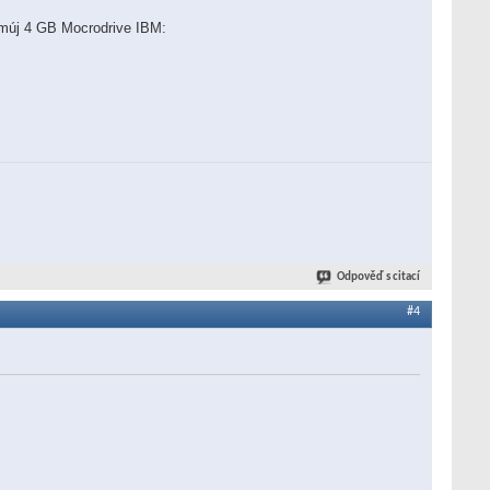
u múj 4 GB Mocrodrive IBM:
Odpověď s citací
#4