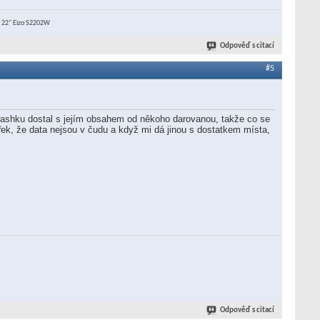
+ 22" Eizo S2202W
Odpověď s citací
#5
 Flashku dostal s jejím obsahem od někoho darovanou, takže co se
 řek, že data nejsou v čudu a když mi dá jinou s dostatkem místa,
Odpověď s citací