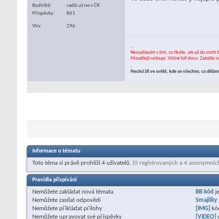
Bydliště
radši už ne v ČR
Příspěvky
861
Vliv
296
.
Nesouhlasím s tím, co říkáte, ale až do smrti 
Moudřejší ustoupí. Věčné toť slovo. Založilo 
.
Nechci žít ve světě, kde se všechno, co děl
Informace o tématu
Toto téma si právě prohlíží 4 uživatelů.
(0 registrovaných a 4 anonymníc
Pravidla přispívání
Nemůžete
zakládat nová témata
BB kód
j
Nemůžete
zasílat odpovědi
Smajlíky
Nemůžete
přikládat přílohy
[IMG]
kó
Nemůžete
upravovat své příspěvky
[VIDEO]