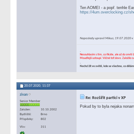
Ten AOMEI - a popř. tenhle Eas
https://4um.overclocking.cz/s
Naposledy upravil Mikus; 19.07.2020 v
.
Nesouhlasím s tím, co říkáte, ale až do smrti 
Moudřejší ustoupí. Věčné toť slovo. Založilo 
.
Nechci žít ve světě, kde se všechno, co děl
20.07.2020,
11:37
zivan
Re: Rozšířit partici v XP
Senior Member
Pokud by to byla nejaka noname
Založen
10.10.2002
Bydliště
Brno
Příspěvky
802
Vliv
311