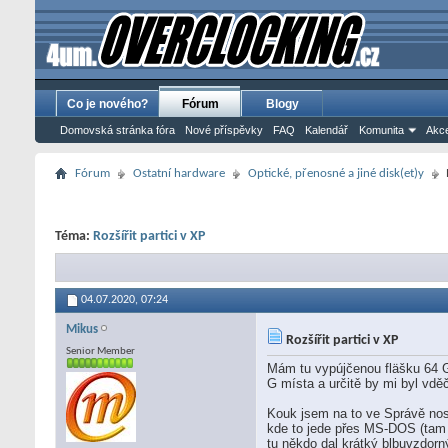
Co je nového?
Fórum
Blogy
Domovská stránka fóra
Nové příspěvky
FAQ
Kalendář
Komunita
Akce
Fórum
Ostatní hardware
Optické, přenosné a jiné disk(et)y
Téma:
Rozšířit partici v XP
04.07.2020,
07:24
Mikus
Rozšířit partici v XP
Senior Member
Mám tu vypújčenou fläšku 64 G,
G místa a určitě by mi byl vdě
Kouk jsem na to ve Správě nos
kde to jede přes MS-DOS (tam 
tu někdo dal krátký blbuvzdorn