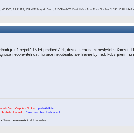
 HD3000, 12,5" IPS, 1TB HDD Seagate 7mm, 120GB mSATA Crucial M4), Mini Dock Plus Ser. 3, 29" LG 29UM65 
dhaduju už nejmíň 15 let prodává Aldi; dosud jsem na ni neslyšel stížnosti.
iagnóza neopravitelnosti ho sice nepotěšila, ale hlavně byl rád, když jsem mu
budu bránit vaše právo říkat to.
-
podle Voltaira
světovládu hlouposti.
-
Marie von Ebner-Eschenbach
ám a říkám, zaznamenává.
- Ed Snowden