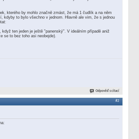
týpek, kterého by mohlo značně zmást, že má 1 čudlík a na něm
pší, kdyby to bylo všechno v jednom. Hlavně ale vim, že s jednou
tat:
 když ten jeden je ještě "panenský". V ideálním případě aniž
že se to bez toho asi neobejde).
Odpověď s citací
#2
na: