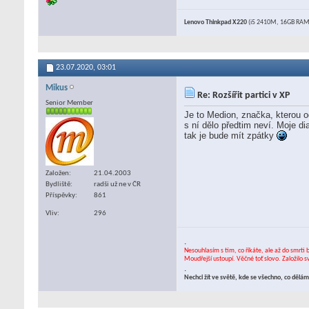
Lenovo Thinkpad X220
(i5 2410M, 16GB RAM,
23.07.2020,
03:01
Mikus
Re: Rozšířit partici v XP
Senior Member
Je to Medion, značka, kterou o
s ní dělo předtim neví. Moje d
tak je bude mít zpátky
Založen
21.04.2003
Bydliště
radši už ne v ČR
Příspěvky
861
Vliv
296
.
Nesouhlasím s tím, co říkáte, ale až do smrti 
Moudřejší ustoupí. Věčné toť slovo. Založilo 
.
Nechci žít ve světě, kde se všechno, co děl