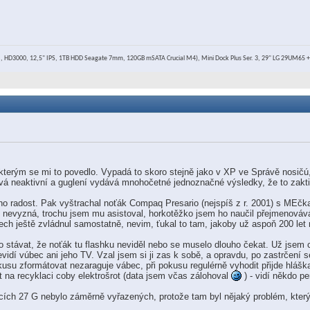
 HD3000, 12,5" IPS, 1TB HDD Seagate 7mm, 120GB mSATA Crucial M4), Mini Dock Plus Ser. 3, 29" LG 29UM65 
erým se mi to povedlo. Vypadá to skoro stejně jako v XP ve Správě nosičú, a
ivá neaktivní a guglení vydává mnohočetné jednoznačné výsledky, že to zakti
oho radost. Pak vyštrachal noťák Compaq Presario (nejspíš z r. 2001) s MEčk
nevyzná, trochu jsem mu asistoval, horkotěžko jsem ho naučil přejmenovává
ech ještě zvládnul samostatně, nevim, ťukal to tam, jakoby už aspoň 200 let n
távat, že noťák tu flashku neviděl nebo se muselo dlouho čekat. Už jsem ch
 nevidí vúbec ani jeho TV. Vzal jsem si ji zas k sobě, a opravdu, po zastrče
okusu zformátovat nezaraguje vábec, při pokusu regulérně vyhodit přijde hláš
 na recyklaci coby elektrošrot (data jsem včas zálohoval
) - vidí někdo p
jících 27 G nebylo záměrně vyřazených, protože tam byl nějaký problém, kter