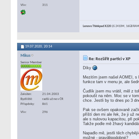
Vliv
311
Lenovo Thinkpad X220
(i5 2410M, 16GB RAM,
19.07.2020,
20:14
Mikus
Re: Rozšířit partici v XP
Senior Member
Díky
.
Mezitím jsem našel AOMEI, s kt
funkce tam v menu je, ale šed
Čudlík jsem mu vrátil, měl z t
Založen
21.04.2003
pokoušt na něm. Moc se v tom 
Bydliště
radši už ne v ČR
chce. Jestli by to dnes po 3 dn
Příspěvky
861
Pak se ovšem opakovaně začlo s
Vliv
296
příští den mi ale řek, že ji už
ale s nulovou kapacitou, při p
Takže podle mě žhavý kandidát
Napadlo mě, jestli těch chybě
možné - pravděpodobné?