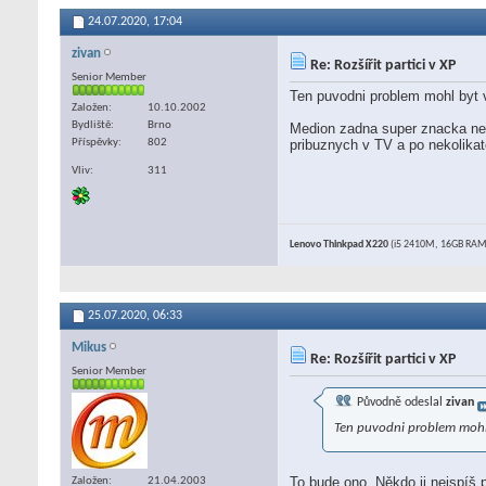
24.07.2020,
17:04
zivan
Re: Rozšířit partici v XP
Senior Member
Ten puvodni problem mohl byt 
Založen
10.10.2002
Bydliště
Brno
Medion zadna super znacka neb
Příspěvky
802
pribuznych v TV a po nekolika
Vliv
311
Lenovo Thinkpad X220
(i5 2410M, 16GB RAM,
25.07.2020,
06:33
Mikus
Re: Rozšířit partici v XP
Senior Member
Původně odeslal
zivan
Ten puvodni problem mohl 
To bude ono. Někdo ji nejspíš p
Založen
21.04.2003