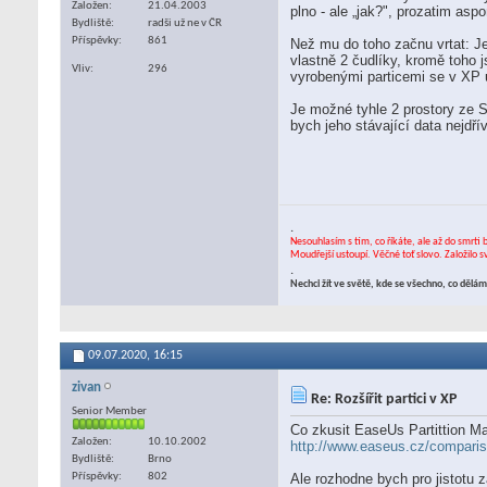
Založen
21.04.2003
plno - ale „jak?", prozatim aspo
Bydliště
radši už ne v ČR
Příspěvky
861
Než mu do toho začnu vrtat: Je
vlastně 2 čudlíky, kromě toho 
Vliv
296
vyrobenými particemi se v XP už
Je možné tyhle 2 prostory ze S
bych jeho stávající data nejdří
.
Nesouhlasím s tím, co říkáte, ale až do smrti 
Moudřejší ustoupí. Věčné toť slovo. Založilo 
.
Nechci žít ve světě, kde se všechno, co děl
09.07.2020,
16:15
zivan
Re: Rozšířit partici v XP
Senior Member
Co zkusit EaseUs Partittion Ma
Založen
10.10.2002
http://www.easeus.cz/compariso
Bydliště
Brno
Příspěvky
802
Ale rozhodne bych pro jistotu z