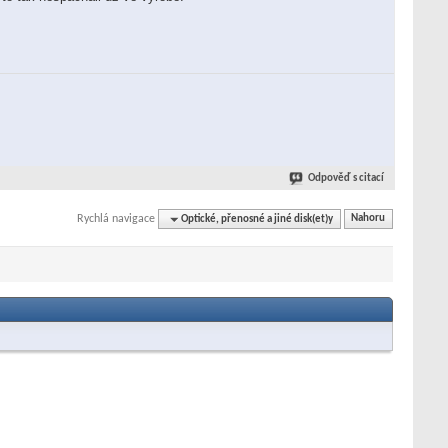
Odpověď s citací
Rychlá navigace
Optické, přenosné a jiné disk(et)y
Nahoru