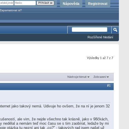
Nápověda
Registrovat
Zapamatovat si?
Rozšířené hledání
Výsledky 1 až 7 z 7
Nástroje témat
Zobrazení
#1
Internet jako takový nemá. Udivuje ho ovšem, že na ní je jenom 32
šeností, ale vim, že nejde všechno tak krásně, jako v 98čkách,
y nedělal a nemám teď moc času se s tim zaobírat, ledaže by mi
oje otázka tu nezní ani tak „co?" - takových rad jsem našel už