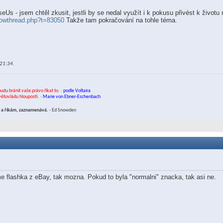
eUs - jsem chtěl zkusit, jestli by se nedal využít i k pokusu přivést k život
howthread.php?t=83050
Takže tam pokračování na tohle téma.
21:34
.
budu bránit vaše právo říkat to.
-
podle Voltaira
světovládu hlouposti.
-
Marie von Ebner-Eschenbach
ám a říkám, zaznamenává.
- Ed Snowden
 flashka z eBay, tak mozna. Pokud to byla "normalni" znacka, tak asi ne.