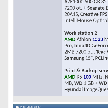
A7K1000 500 GB 32 
7200 ot. +
Seagate
B
20A1S,
Creative
FPS
IntelliMouse Optica
Work station 2
AMD
Athlon
1533
M
Pro,
Inno3D
GeForc
2MB 7200 ot.,
Teac
Samsung
15",
PCLi
Print & Backup serv
AMD
K5
100
MHz,
N
MB,
WD
1 GB +
WD
Hyundai
ImageQues
31.03.2020,
20:47