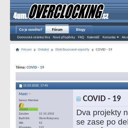
Co je nového?
Fórum
Blogy
Domovská stránka fóra
Nové příspěvky
FAQ
Kalendář
Komunita
Akce
Fórum
Ostatní
Distribuované výpočty
COVID - 19
Téma:
COVID - 19
15.03.2020,
17:45
Mastr
COVID - 19
Senior Member
Dva projekty 
Založen
15.10.2002
Bydliště
Okres Rokycany
se zase po del
Věk
42
Příspěvky
532