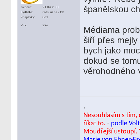
španělskou c
Založen
21.04.2003
Bydliště
radši už ne v ČR
Příspěvky
861
Vliv
296
Médiama proběh
šiří přes mejl
bych jako moc
dokud se tomu
věrohodného v
.
Nesouhlasím s tím, c
říkat to.
-
podle Volt
Moudřejší ustoupí. 
Marie von Ebner-E