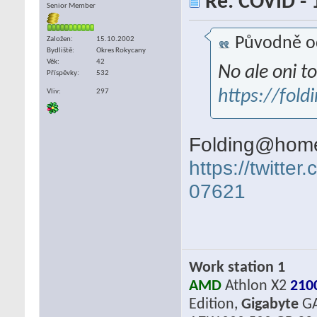
Re: COVID - 
Senior Member
Původně o
Založen
15.10.2002
Bydliště
Okres Rokycany
Věk
42
No ale oni to
Příspěvky
532
https://fol
Vliv
297
Folding@home 
https://twitt
07621
Work station 1
AMD
Athlon X2
210
Edition,
Gigabyte
GA