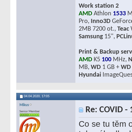
Work station 2
AMD
Athlon
1533
M
Pro,
Inno3D
GeForc
2MB 7200 ot.,
Teac
Samsung
15",
PCLi
Print & Backup serv
AMD
K5
100
MHz,
N
MB,
WD
1 GB +
WD
Hyundai
ImageQues
04.04.2020,
17:05
Mikus
Re: COVID - 
Senior Member
Co se tu těm 