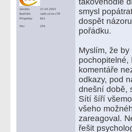
takovéhodle d
smysl popátrat
Založen
21.04.2003
Bydliště
radši už ne v ČR
dospět názoru,
Příspěvky
861
Vliv
296
pořádku.
Myslím, že by 
pochopitelné, 
komentáře nez
odkazy, pod n
dnešní době, s
Sítí šíří vš
všeho možného
zareagoval. Ne
řešit psycholo