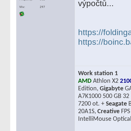
výpočtů...
Vliv
297
https://foldin
https://boinc.
Work station 1
AMD
Athlon X2
210
Edition,
Gigabyte
GA
A7K1000 500 GB 32 
7200 ot. +
Seagate
B
20A1S,
Creative
FPS
IntelliMouse Optica