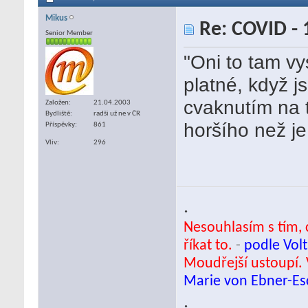
Mikus
Re: COVID - 
Senior Member
"Oni to tam vy
platné, když 
cvaknutím na 
Založen
21.04.2003
Bydliště
radši už ne v ČR
horšího než je
Příspěvky
861
Vliv
296
.
Nesouhlasím s tím, c
říkat to.
-
podle Volt
Moudřejší ustoupí. 
Marie von Ebner-E
.