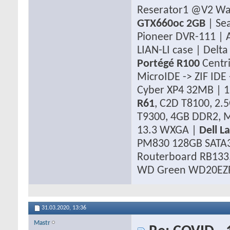
Reserator1 @V2 Wa
GTX660oc 2GB
| Se
Pioneer DVR-111 | A
LIAN-LI case | Del
Portégé R100
Centr
MicroIDE -> ZIF ID
Cyber XP4 32MB | 1
R61
, C2D T8100, 2
T9300, 4GB DDR2,
13.3 WXGA |
Dell L
PM830 128GB SATA3.
Routerboard RB133,
WD Green WD20EZ
31.03.2020,
13:36
Mastr