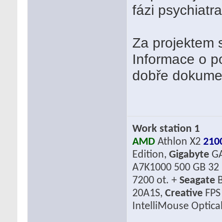
fázi psychiatra
Za projektem s
Informace o po
dobře dokumen
Work station 1
AMD
Athlon X2
210
Edition,
Gigabyte
GA
A7K1000 500 GB 32 
7200 ot. +
Seagate
B
20A1S,
Creative
FPS
IntelliMouse Optica