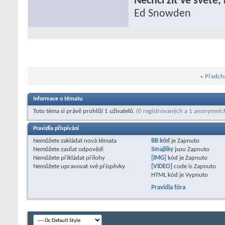
Nechci žít ve světě
Ed Snowden
«
Předchá
Informace o tématu
Toto téma si právě prohlíží 1 uživatelů.
(0 registrovaných a 1 anonymníc
Pravidla přispívání
Nemůžete
zakládat nová témata
BB kód
je
Zapnuto
Nemůžete
zasílat odpovědi
Smajlíky
jsou
Zapnuto
Nemůžete
přikládat přílohy
[IMG]
kód je
Zapnuto
Nemůžete
upravovat své příspěvky
[VIDEO]
code is
Zapnuto
HTML kód je
Vypnuto
Pravidla fóra