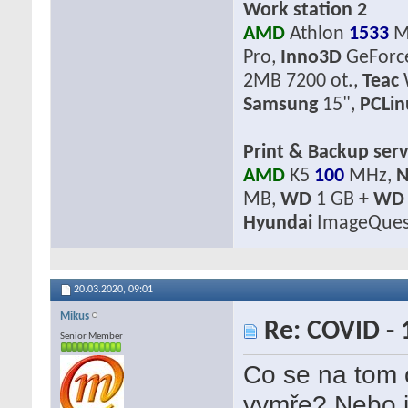
Work station 2
AMD
Athlon
1533
M
Pro,
Inno3D
GeForc
2MB 7200 ot.,
Teac
Samsung
15",
PCLi
Print & Backup serv
AMD
K5
100
MHz,
N
MB,
WD
1 GB +
WD
Hyundai
ImageQues
20.03.2020,
09:01
Mikus
Re: COVID - 
Senior Member
Co se na tom 
vymře? Nebo je