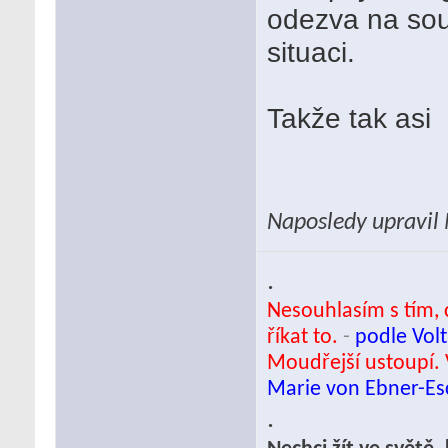
odezva na so
situaci.
Takže tak asi
Naposledy upravil
.
Nesouhlasím s tím, c
říkat to.
-
podle Volt
Moudřejší ustoupí. 
Marie von Ebner-E
.