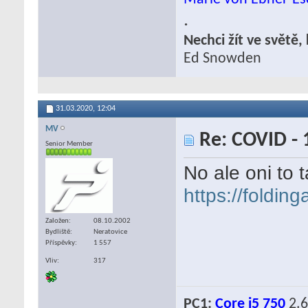
.
Nechci žít ve světě
Ed Snowden
31.03.2020,
12:04
MV
Re: COVID - 
Senior Member
No ale oni to 
https://foldin
Založen
08.10.2002
Bydliště
Neratovice
Příspěvky
1 557
Vliv
317
PC1:
Core i5 750
2.6