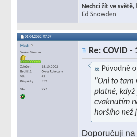
Nechci žít ve světě
Ed Snowden
01.04.2020,
07:37
Mastr
Re: COVID - 
Senior Member
Původně o
Založen
15.10.2002
Bydliště
Okres Rokycany
Věk
42
"Oni to tam 
Příspěvky
532
platné, když
Vliv
297
cvaknutím n
horšího než 
Doporučuji na 