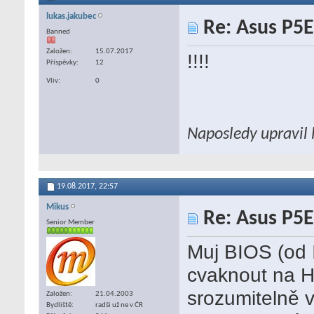
lukas.jakubec
Re: Asus P5E
Banned
Založen
15.07.2017
!!!!
Příspěvky
12
Vliv
0
Naposledy upravil 
19.08.2017,
22:57
Mikus
Re: Asus P5E
Senior Member
Muj BIOS (od
cvaknout na He
srozumitelně 
Založen
21.04.2003
Bydliště
radši už ne v ČR