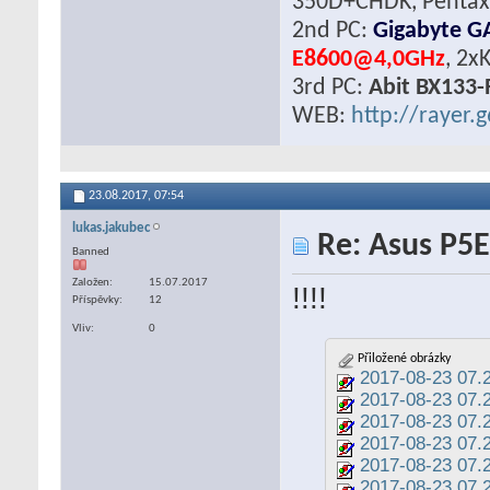
350D+CHDK, Pentax 
2nd PC:
Gigabyte G
E8600@4,0GHz
, 2x
3rd PC:
Abit BX133-
WEB:
http://rayer.g
23.08.2017,
07:54
lukas.jakubec
Re: Asus P5E
Banned
Založen
15.07.2017
!!!!
Příspěvky
12
Vliv
0
Přiložené obrázky
2017-08-23 07.2
2017-08-23 07.2
2017-08-23 07.2
2017-08-23 07.2
2017-08-23 07.2
2017-08-23 07.2