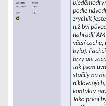
bleděmodrym 
Bydliště
Praha
Příspěvky
1 541
podle návodu
Vliv
317
zrychlit jes
níž byl půvo
nahradil AM
větší cache,
byla). Fachč
brzy ale zač
tak jsem uvn
stačily na d
niklovaných,
kontakty nav
Jako první b