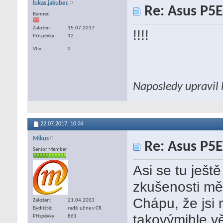
lukas.jakubec
Re: Asus P5E
Banned
Založen
15.07.2017
!!!!
Příspěvky
12
Vliv
0
Naposledy upravil 
22.07.2017,
10:34
Mikus
Re: Asus P5E
Senior Member
Asi se tu ješt
zkušenosti měl
Chápu, že jsi n
Založen
21.04.2003
Bydliště
radši už ne v ČR
takovýmihle vě
Příspěvky
861