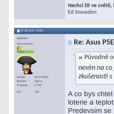
Nechci žít ve světě
Ed Snowden
07.08.2017,
19:04
Jezevec
Re: Asus P5E
Administrátor
Původně o
nevím na co 
zkušenosti s
Založen
08.10.2002
Bydliště
Teplice
Příspěvky
6 738
A co bys chtel
Vliv
300
loterie a tepl
Predevsim se p