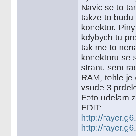
Navic se to ta
takze to budu
konektor. Pin
kdybych tu pre
tak me to nen
konektoru se 
stranu sem ra
RAM, tohle je 
vsude 3 prdele
Foto udelam zi
EDIT:
http://rayer.g
http://rayer.g