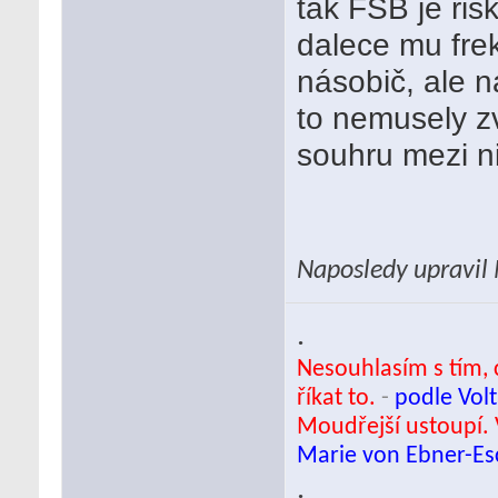
tak FSB je ris
dalece mu frek
násobič, ale n
to nemusely zv
souhru mezi n
Naposledy upravil
.
Nesouhlasím s tím, c
říkat to.
-
podle Volt
Moudřejší ustoupí. 
Marie von Ebner-E
.