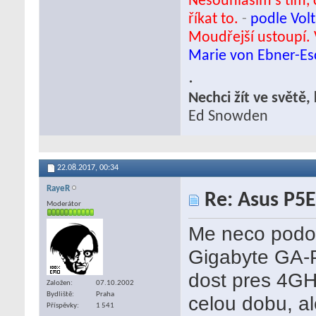
Nesouhlasím s tím, c
říkat to.
-
podle Volt
Moudřejší ustoupí. 
Marie von Ebner-E
.
Nechci žít ve světě
Ed Snowden
22.08.2017,
00:34
RayeR
Re: Asus P5E
Moderátor
Me neco podob
Gigabyte GA-P
dost pres 4GH
Založen
07.10.2002
Bydliště
Praha
celou dobu, al
Příspěvky
1 541