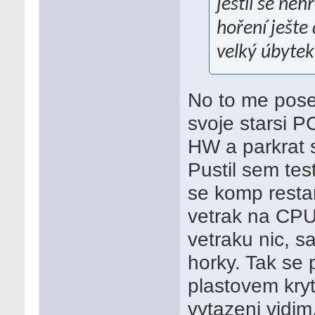
jestli se ne
hoření ješte 
velký úbytek
No to me pose
svoje starsi P
HW a parkrat s
Pustil sem tes
se komp resta
vetrak na CPU
vetraku nic, s
horky. Tak se
plastovem kryt
vytazeni vidim