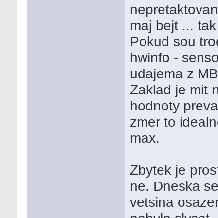
nepretaktovan
maj bejt ... t
Pokud sou troc
hwinfo - senso
udajema z MB 
Zaklad je mit 
hodnoty preva
zmer to ideal
max.
Zbytek je pros
ne. Dneska sem
vetsina osazen