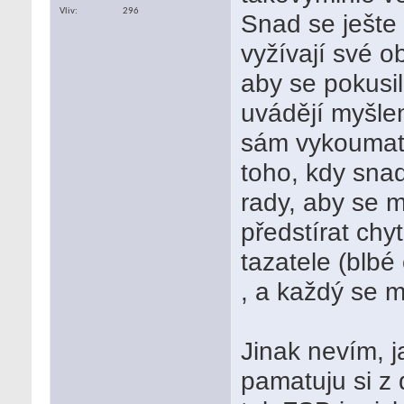
Vliv
296
Snad se ješte 
vyžívají své o
aby se pokusil
uvádějí myšle
sám vykoumat. 
toho, kdy snad
rady, aby se m
předstírat chy
tazatele (blbé
, a každý se m
Jinak nevím, j
pamatuju si z 