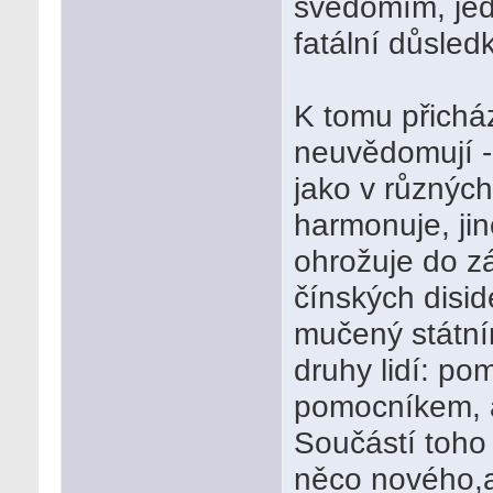
svědomím, jed
fatální důsledk
K tomu přicház
neuvědomují - ž
jako v různých
harmonuje, jin
ohrožuje do zá
čínských disi
mučený státní
druhy lidí: pom
pomocníkem, a
Součástí toho j
něco nového,a