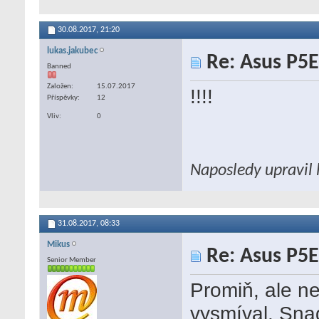
30.08.2017,
21:20
lukas.jakubec
Re: Asus P5E
Banned
Založen
15.07.2017
!!!!
Příspěvky
12
Vliv
0
Naposledy upravil 
31.08.2017,
08:33
Mikus
Re: Asus P5E
Senior Member
Promiň, ale ne
vysmíval. Snad