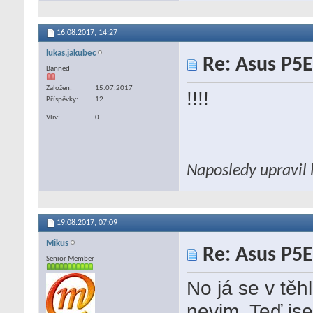
16.08.2017,
14:27
lukas.jakubec
Re: Asus P5E
Banned
Založen
15.07.2017
!!!!
Příspěvky
12
Vliv
0
Naposledy upravil 
19.08.2017,
07:09
Mikus
Re: Asus P5E
Senior Member
No já se v těh
nevim. Teď jse