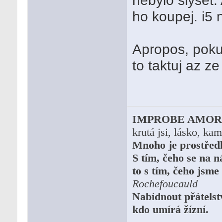
nebylo slyset.
ho koupej. i5 
Apropos, pokud
to taktuj az z
IMPROBE AMOR,
krutá jsi, lásko, ka
Mnoho je prostředků
S tím, čeho se na n
to s tím, čeho jsme
Rochefoucauld
Nabídnout přátelstv
kdo umírá žízní.