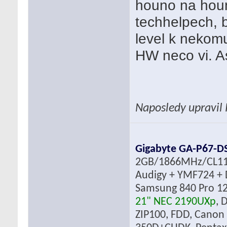
houno na houno
techhelpech, 
level k nekomu
HW neco vi. A
Naposledy upravil
Gigabyte GA-P67-D
2GB/1866MHz/CL1
Audigy + YMF724 + 
Samsung 840 Pro 12
21" NEC 2190UXp
, 
ZIP100, FDD, Canon