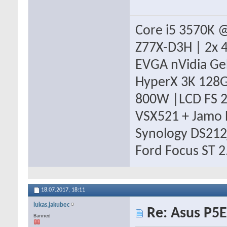
Core i5 3570K @
Z77X-D3H | 2x
EVGA nVidia Ge
HyperX 3K 128GB
800W |LCD FS 2
VSX521 + Jamo 
Synology DS212j
Ford Focus ST
18.07.2017,
18:11
lukas.jakubec
Re: Asus P5E
Banned