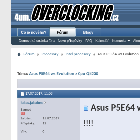
Co je nového?
Fórum
Blogy
Domovská stránka fóra
Nové příspěvky
FAQ
Kalendář
Komunita
Akce
Fórum
Procesory
Intel procesory
Asus P5E64 ws Evolution
Téma:
Asus P5E64 ws Evolution z Cpu Q8200
17.07.2017,
11:03
lukas.jakubec
Asus P5E64 w
Banned
Založen
15.07.2017
!!!!
Příspěvky
12
Vliv
0