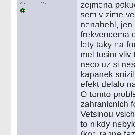
zejmena pokud
Vliv
317
sem v zime ve
nenabehl, jen 
frekvencema d
lety taky na f
mel tusim vliv
neco uz si n
kapanek snizi
efekt delalo n
O tomto probl
zahranicnich f
Vetsinou vsich
to nikdy neby
(kod ranne faz