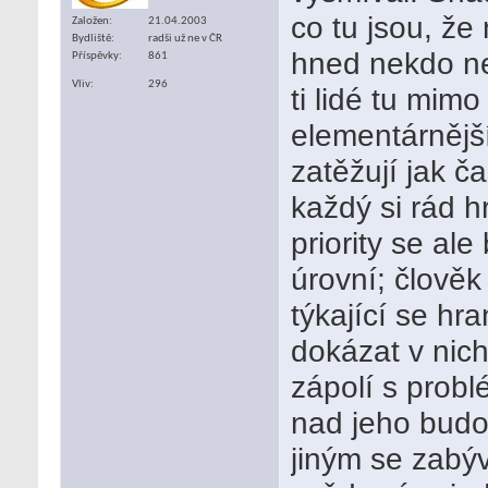
co tu jsou, že
Založen
21.04.2003
Bydliště
radši už ne v ČR
hned nekdo n
Příspěvky
861
Vliv
296
ti lidé tu mimo
elementárnější
zatěžují jak č
každý si rád h
priority se al
úrovní; člověk 
týkající se hra
dokázat v nich
zápolí s probl
nad jeho budou
jiným se zabýv