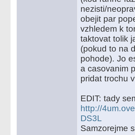
nezisti/neoprav
obejit par pope
vzhledem k to
taktovat tolik
(pokud to na 
pohode). Jo es
a casovanim p
pridat trochu v
EDIT: tady se
http://4um.ov
DS3L
Samzorejme se