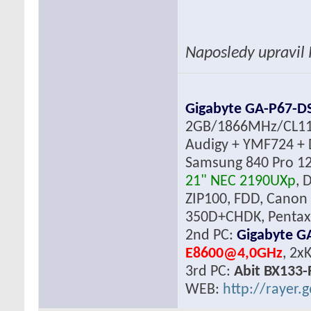
Naposledy upravil
Gigabyte GA-P67-D
2GB/1866MHz/CL1
Audigy + YMF724 + 
Samsung 840 Pro 12
21" NEC 2190UXp
, 
ZIP100, FDD, Canon
350D+CHDK, Pentax 
2nd PC:
Gigabyte G
E8600@4,0GHz
, 2x
3rd PC:
Abit BX133-
WEB:
http://rayer.g