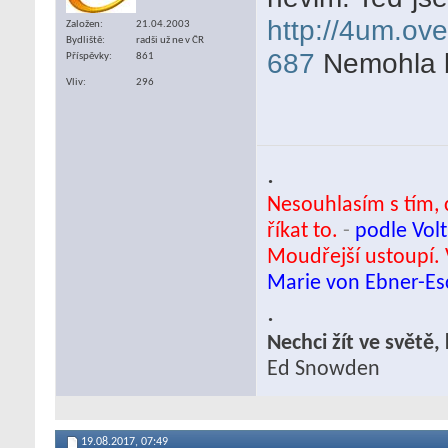
http://4um.ov
Založen
21.04.2003
Bydliště
radši už ne v ČR
687
Nemohla b
Příspěvky
861
Vliv
296
.
Nesouhlasím s tím, c
říkat to.
-
podle Volt
Moudřejší ustoupí. 
Marie von Ebner-E
.
Nechci žít ve světě
Ed Snowden
19.08.2017,
07:49