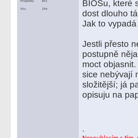
BIOSu, které s
Příspěvky
861
Vliv
296
dost dlouho tá
Jak to vypadá
Jestli přesto 
postupně něja
moct objasnit
sice nebývají 
složitější; já
opisuju na pap
.