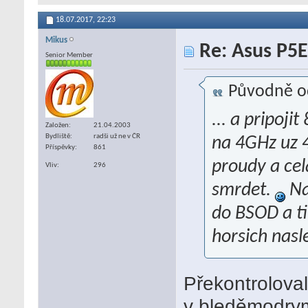
18.07.2017,
22:23
Mikus
Re: Asus P5E
Senior Member
Původně o
... a pripoj
Založen
21.04.2003
Bydliště
radši už ne v ČR
na 4GHz uz 4
Příspěvky
861
proudy a cel
Vliv
296
smrdet.
Na
do BSOD a ti
horsich nasl
Překontroloval
v bleděmodrym