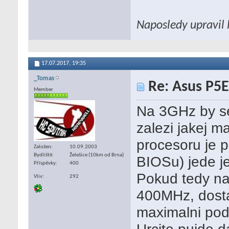
Naposledy upravil 
17.07.2017,
19:35
_Tomas
Re: Asus P5E
Member
Na 3GHz by se
zalezi jakej m
procesoru je 
Založen
10.09.2003
Bydliště
Želešice (10km od Brna)
BIOSu) jede j
Příspěvky
400
Pokud tedy na
Vliv
292
400MHz, dosta
maximalni pod