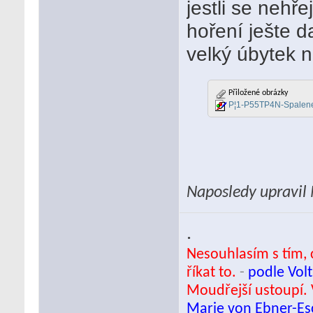
jestli se nehř
hoření ješte d
velký úbytek n
Přiložené obrázky
P¦1-P55TP4N-Spalen
Naposledy upravil
.
Nesouhlasím s tím, c
říkat to.
-
podle Volt
Moudřejší ustoupí. 
Marie von Ebner-E