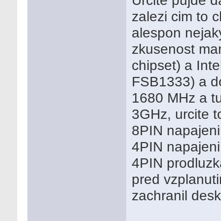
Urcite pujde d
zalezi cim to c
alespon neja
zkusenost ma
chipset) a Int
FSB1333) a do
1680 MHz a tus
3GHz, urcite to
8PIN napajeni
4PIN napajeni
4PIN prodluzka
pred vzplanut
zachranil desk