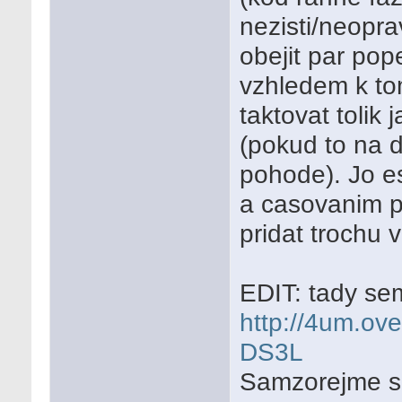
nezisti/neoprav
obejit par pope
vzhledem k to
taktovat tolik
(pokud to na 
pohode). Jo es
a casovanim p
pridat trochu v
EDIT: tady se
http://4um.ov
DS3L
Samzorejme se