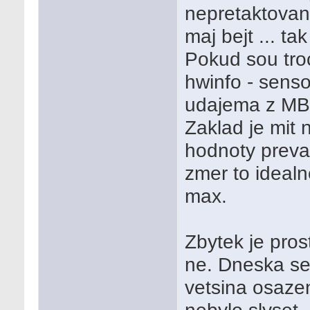
nepretaktovan
maj bejt ... t
Pokud sou troc
hwinfo - senso
udajema z MB 
Zaklad je mit 
hodnoty preva
zmer to ideal
max.
Zbytek je pros
ne. Dneska sem
vetsina osazen