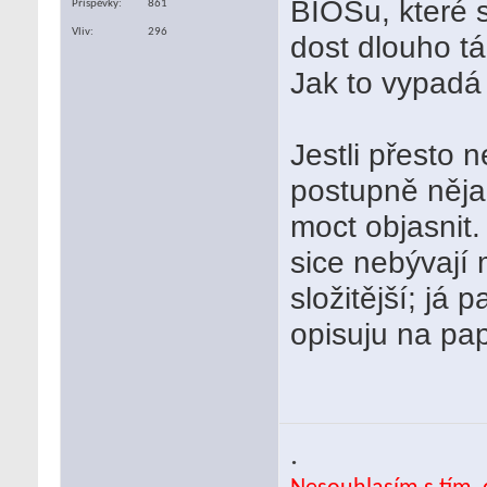
BIOSu, které s
Příspěvky
861
Vliv
296
dost dlouho tá
Jak to vypadá
Jestli přesto 
postupně něja
moct objasnit
sice nebývají 
složitější; já
opisuju na pap
.