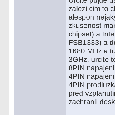
Urcite pujde d
zalezi cim to c
alespon neja
zkusenost ma
chipset) a Int
FSB1333) a do
1680 MHz a tus
3GHz, urcite to
8PIN napajeni
4PIN napajeni
4PIN prodluzka
pred vzplanut
zachranil desk