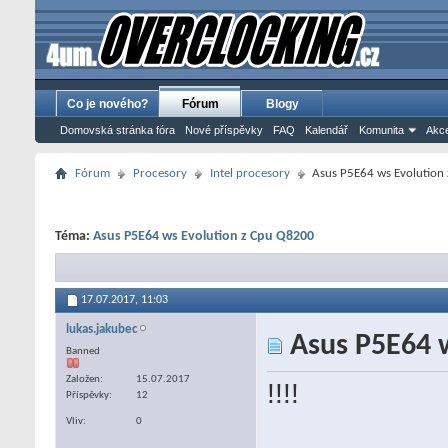
Co je nového?
Fórum
Blogy
Domovská stránka fóra
Nové příspěvky
FAQ
Kalendář
Komunita
Akce
Fórum
Procesory
Intel procesory
Asus P5E64 ws Evolution
Téma:
Asus P5E64 ws Evolution z Cpu Q8200
17.07.2017,
11:03
lukas.jakubec
Asus P5E64 w
Banned
Založen
15.07.2017
!!!!
Příspěvky
12
Vliv
0