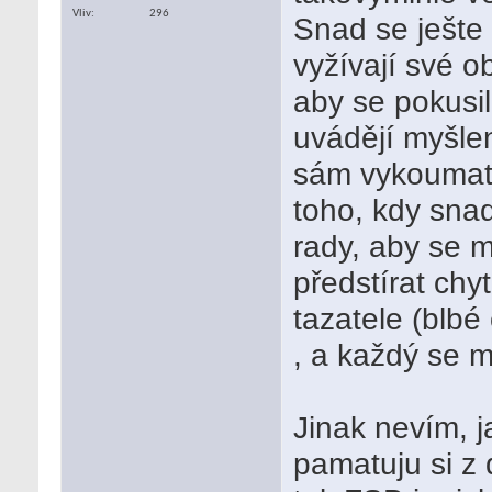
Vliv
296
Snad se ješte 
vyžívají své o
aby se pokusil
uvádějí myšle
sám vykoumat. 
toho, kdy snad
rady, aby se m
předstírat chy
tazatele (blbé
, a každý se m
Jinak nevím, j
pamatuju si z 