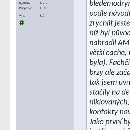
bleděmodrym 
Bydliště
Praha
Příspěvky
1 541
podle návodu
Vliv
317
zrychlit jes
níž byl půvo
nahradil AM
větší cache,
byla). Fachč
brzy ale zač
tak jsem uvn
stačily na d
niklovaných,
kontakty nav
Jako první b