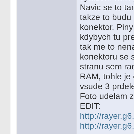
Navic se to ta
takze to budu
konektor. Pin
kdybych tu pre
tak me to nen
konektoru se 
stranu sem ra
RAM, tohle je 
vsude 3 prdele
Foto udelam zi
EDIT:
http://rayer.g
http://rayer.g