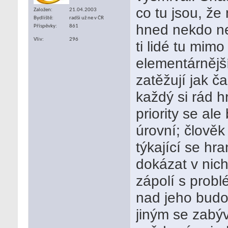
co tu jsou, že
Založen
21.04.2003
Bydliště
radši už ne v ČR
hned nekdo n
Příspěvky
861
Vliv
296
ti lidé tu mimo
elementárnější
zatěžují jak č
každý si rád h
priority se al
úrovní; člověk 
týkající se hra
dokázat v nich
zápolí s probl
nad jeho budou
jiným se zabýv