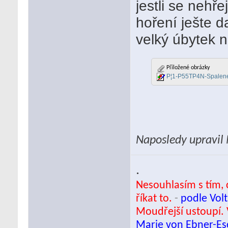
jestli se nehř
hoření ješte d
velký úbytek n
Přiložené obrázky
P¦1-P55TP4N-Spalen
Naposledy upravil
.
Nesouhlasím s tím, c
říkat to.
-
podle Volt
Moudřejší ustoupí. 
Marie von Ebner-E