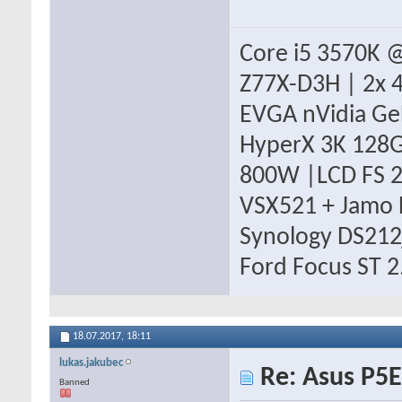
Core i5 3570K @
Z77X-D3H | 2x
EVGA nVidia Ge
HyperX 3K 128GB
800W |LCD FS 2
VSX521 + Jamo 
Synology DS212j
Ford Focus ST
18.07.2017,
18:11
lukas.jakubec
Re: Asus P5E
Banned