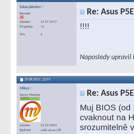
lukas.jakubec
Re: Asus P5E
Banned
Založen
15.07.2017
!!!!
Příspěvky
12
Vliv
0
Naposledy upravil 
19.08.2017,
22:57
Mikus
Re: Asus P5E
Senior Member
Muj BIOS (od
cvaknout na He
srozumitelně 
Založen
21.04.2003
Bydliště
radši už ne v ČR