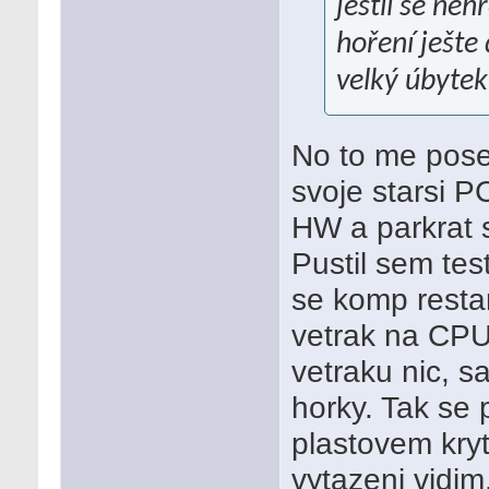
jestli se ne
hoření ješte 
velký úbytek
No to me pose
svoje starsi P
HW a parkrat s
Pustil sem tes
se komp resta
vetrak na CPU
vetraku nic, s
horky. Tak se
plastovem kryt
vytazeni vidim