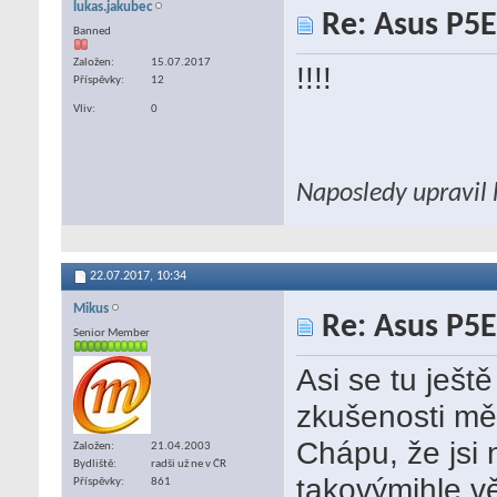
lukas.jakubec
Re: Asus P5E
Banned
Založen
15.07.2017
!!!!
Příspěvky
12
Vliv
0
Naposledy upravil 
22.07.2017,
10:34
Mikus
Re: Asus P5E
Senior Member
Asi se tu ješt
zkušenosti měl
Chápu, že jsi n
Založen
21.04.2003
Bydliště
radši už ne v ČR
takovýmihle vě
Příspěvky
861