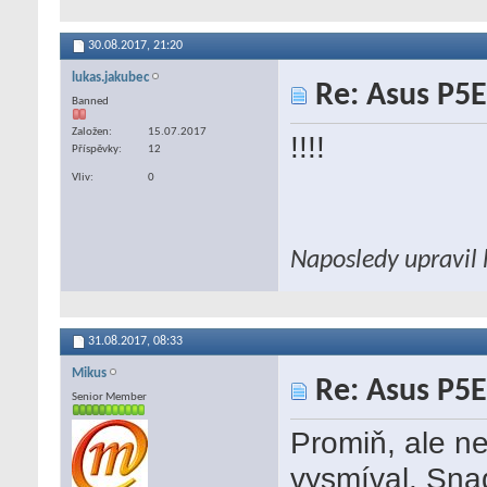
30.08.2017,
21:20
lukas.jakubec
Re: Asus P5E
Banned
Založen
15.07.2017
!!!!
Příspěvky
12
Vliv
0
Naposledy upravil 
31.08.2017,
08:33
Mikus
Re: Asus P5E
Senior Member
Promiň, ale ne
vysmíval. Snad