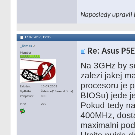
Naposledy upravil 
17.07.2017,
19:35
_Tomas
Re: Asus P5E
Member
Na 3GHz by se
zalezi jakej m
procesoru je 
Založen
10.09.2003
Bydliště
Želešice (10km od Brna)
BIOSu) jede j
Příspěvky
400
Pokud tedy na
Vliv
292
400MHz, dosta
maximalni pod