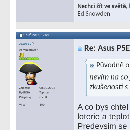
Nechci žít ve světě
Ed Snowden
07.08.2017,
19:04
Jezevec
Re: Asus P5E
Administrátor
Původně o
nevím na co 
zkušenosti s
Založen
08.10.2002
Bydliště
Teplice
Příspěvky
6 738
A co bys chtel
Vliv
300
loterie a tepl
Predevsim se p