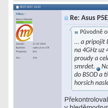
18.07.2017,
22:23
Mikus
Re: Asus P5E
Senior Member
Původně o
... a pripoj
Založen
21.04.2003
Bydliště
radši už ne v ČR
na 4GHz uz 4
Příspěvky
861
proudy a cel
Vliv
296
smrdet.
Na
do BSOD a ti
horsich nasl
Překontroloval
v bleděmodrym