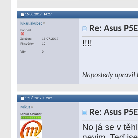
16.08.2017,
14:27
lukas.jakubec
Re: Asus P5E
Banned
Založen
15.07.2017
!!!!
Příspěvky
12
Vliv
0
Naposledy upravil 
19.08.2017,
07:09
Mikus
Re: Asus P5E
Senior Member
No já se v těh
nevim. Teď jse