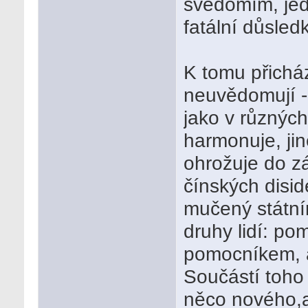
svědomím, jed
fatální důsledk
K tomu přicház
neuvědomují - ž
jako v různých
harmonuje, jin
ohrožuje do zá
čínských disi
mučený státní
druhy lidí: pom
pomocníkem, a
Součástí toho j
něco nového,a