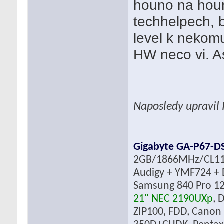
houno na houno
techhelpech, 
level k nekomu
HW neco vi. A
Naposledy upravil
Gigabyte GA-P67-D
2GB/1866MHz/CL1
Audigy + YMF724 + 
Samsung 840 Pro 12
21" NEC 2190UXp
, 
ZIP100, FDD, Canon