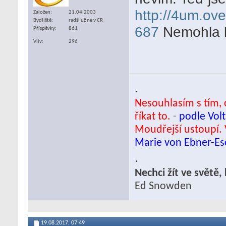
http://4um.ov
Založen
21.04.2003
Bydliště
radši už ne v ČR
687
Nemohla b
Příspěvky
861
Vliv
296
.
Nesouhlasím s tím, c
říkat to.
-
podle Volt
Moudřejší ustoupí. 
Marie von Ebner-E
.
Nechci žít ve světě
Ed Snowden
19.08.2017,
07:49