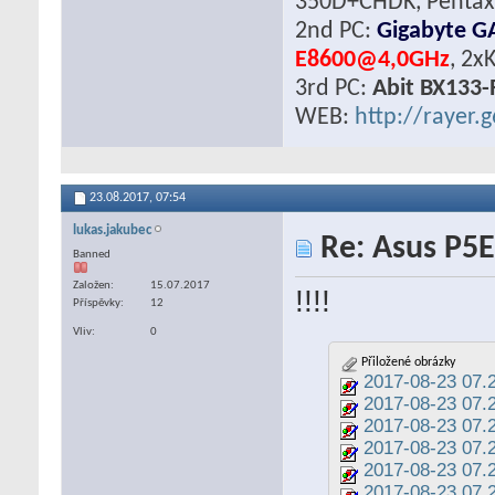
350D+CHDK, Pentax 
2nd PC:
Gigabyte G
E8600@4,0GHz
, 2x
3rd PC:
Abit BX133-
WEB:
http://rayer.g
23.08.2017,
07:54
lukas.jakubec
Re: Asus P5E
Banned
Založen
15.07.2017
!!!!
Příspěvky
12
Vliv
0
Přiložené obrázky
2017-08-23 07.2
2017-08-23 07.2
2017-08-23 07.2
2017-08-23 07.2
2017-08-23 07.2
2017-08-23 07.2