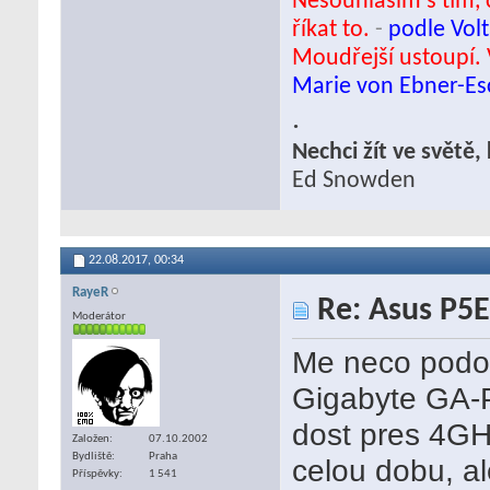
Nesouhlasím s tím, c
říkat to.
-
podle Volt
Moudřejší ustoupí. 
Marie von Ebner-E
.
Nechci žít ve světě
Ed Snowden
22.08.2017,
00:34
RayeR
Re: Asus P5E
Moderátor
Me neco podob
Gigabyte GA-P
dost pres 4GH
Založen
07.10.2002
Bydliště
Praha
celou dobu, al
Příspěvky
1 541