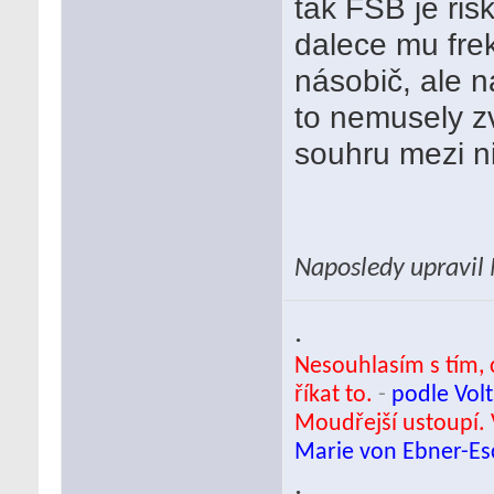
tak FSB je ris
dalece mu frek
násobič, ale n
to nemusely zv
souhru mezi n
Naposledy upravil
.
Nesouhlasím s tím, c
říkat to.
-
podle Volt
Moudřejší ustoupí. 
Marie von Ebner-E
.