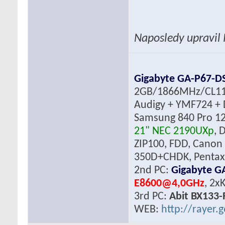
Naposledy upravil
Gigabyte GA-P67-D
2GB/1866MHz/CL1
Audigy + YMF724 + 
Samsung 840 Pro 12
21" NEC 2190UXp
, 
ZIP100, FDD, Canon
350D+CHDK, Pentax 
2nd PC:
Gigabyte G
E8600@4,0GHz
, 2x
3rd PC:
Abit BX133-
WEB:
http://rayer.g