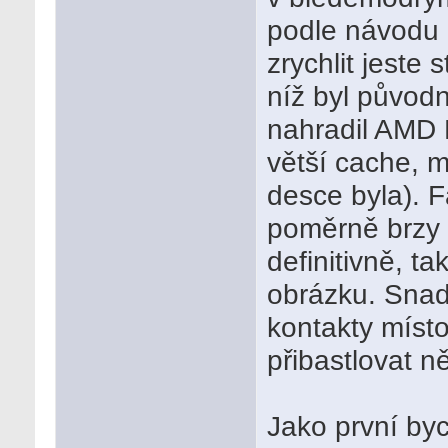
podle návodu z
zrychlit jest
níž byl původ
nahradil AMD
větší cache, 
desce byla). 
poměrně brzy 
definitivně, ta
obrázku. Snad
kontakty míst
přibastlovat n
Jako první byc