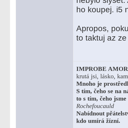
nebylo slyset.
ho koupej. i5 
Apropos, pokud
to taktuj az z
IMPROBE AMOR,
krutá jsi, lásko, ka
Mnoho je prostředků
S tím, čeho se na n
to s tím, čeho jsme
Rochefoucauld
Nabídnout přátelstv
kdo umírá žízní.