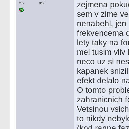
zejmena pokud
Vliv
317
sem v zime ve
nenabehl, jen 
frekvencema d
lety taky na f
mel tusim vliv
neco uz si n
kapanek snizi
efekt delalo n
O tomto probl
zahranicnich f
Vetsinou vsich
to nikdy neby
(kod ranne faz