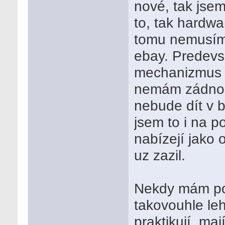
nové, tak jsem
to, tak hardwa
tomu nemusím 
ebay. Predevs
mechanizmus t
nemám zádnou
nebude dít v 
jsem to i na p
nabízejí jako 
uz zazil.
Nekdy mám poci
takovouhle leh
praktikují, ma