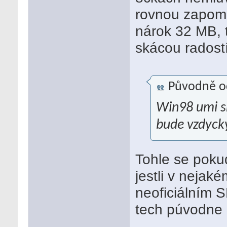
rovnou zapome
nárok 32 MB, 
skácou radost
Původně o
Win98 umi s
bude vzdyck
Tohle se pokud
jestli v nejak
neoficiálním S
tech púvodne