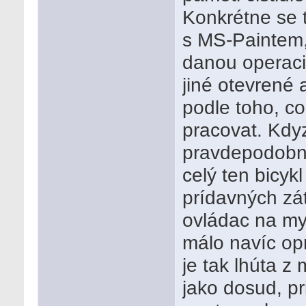
Konkrétne se t
s MS-Paintem,
danou operaci
jiné otevrené 
podle toho, co
pracovat. Kdyz
pravdepodobno
celý ten bicyk
prídavných zá
ovládac na my
málo navíc opr
je tak lhúta z 
jako dosud, pr