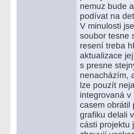
nemuz bude ap
podívat na det
V minulosti js
soubor tesne s
resení treba h
aktualizace je
s presne ste
nenacházím, a
lze pouzít neja
integrovaná v
casem obrátil 
grafiku delali
cásti projektu