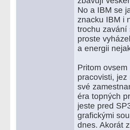
zbavují vesker
No a IBM se j
znacku IBM i n
trochu zavání
proste vyháze
a energii nej
Pritom ovsem 
pracovisti, je
své zamestnanc
éra topných p
jeste pred SP
grafickými so
dnes. Akorát 