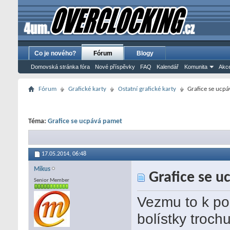
Co je nového?
Fórum
Blogy
Domovská stránka fóra
Nové příspěvky
FAQ
Kalendář
Komunita
Akce
Fórum
Grafické karty
Ostatní grafické karty
Grafice se ucp
Téma:
Grafice se ucpává pamet
17.05.2014,
06:48
Mikus
Grafice se u
Senior Member
Vezmu to k p
bolístky troch