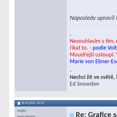
Naposledy upravil
.
Nesouhlasím s tím, c
říkat to.
-
podle Volt
Moudřejší ustoupí. 
Marie von Ebner-E
.
Nechci žít ve světě
Ed Snowden
18.05.2014,
22:59
mejla
Re: Grafice 
Senior Member