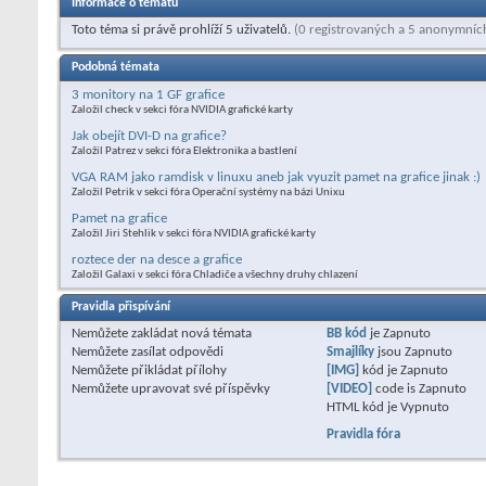
Informace o tématu
Toto téma si právě prohlíží 5 uživatelů.
(0 registrovaných a 5 anonymníc
Podobná témata
3 monitory na 1 GF grafice
Založil check v sekci fóra NVIDIA grafické karty
Jak obejít DVI-D na grafice?
Založil Patrez v sekci fóra Elektronika a bastlení
VGA RAM jako ramdisk v linuxu aneb jak vyuzit pamet na grafice jinak :)
Založil Petrik v sekci fóra Operační systémy na bázi Unixu
Pamet na grafice
Založil Jiri Stehlik v sekci fóra NVIDIA grafické karty
roztece der na desce a grafice
Založil Galaxi v sekci fóra Chladiče a všechny druhy chlazení
Pravidla přispívání
Nemůžete
zakládat nová témata
BB kód
je
Zapnuto
Nemůžete
zasílat odpovědi
Smajlíky
jsou
Zapnuto
Nemůžete
přikládat přílohy
[IMG]
kód je
Zapnuto
Nemůžete
upravovat své příspěvky
[VIDEO]
code is
Zapnuto
HTML kód je
Vypnuto
Pravidla fóra