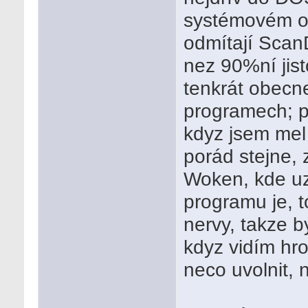
systémovém od
odmítají Scan
nez 90%ní jis
tenkrát obecn
programech; p
kdyz jsem mel
porád stejne, 
Woken, kde uz
programu je, t
nervy, takze b
kdyz vidím hr
neco uvolnit, 