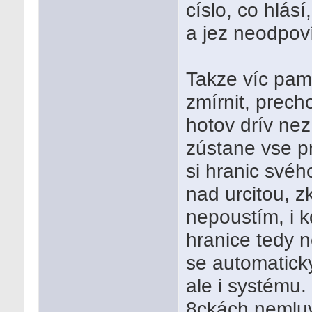
císlo, co hlás
a jez neodpoví
Takze víc pam
zmírnit, prech
hotov drív nez 
zústane vse p
si hranic své
nad urcitou, z
nepoustím, i k
hranice tedy 
se automaticky
ale i systému.
8ckách nemlu