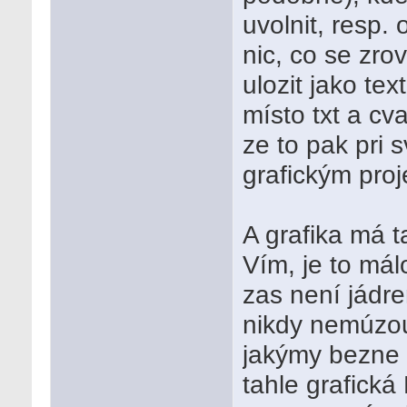
uvolnit, resp.
nic, co se zro
ulozit jako te
místo txt a cv
ze to pak pri
grafickým pro
A grafika má 
Vím, je to mál
zas není jádr
nikdy nemúzou
jakýmy bezne i
tahle grafick