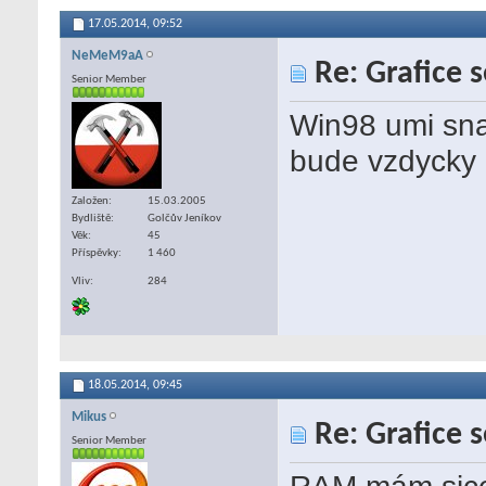
17.05.2014,
09:52
NeMeM9aA
Re: Grafice 
Senior Member
Win98 umi sna
bude vzdycky
Založen
15.03.2005
Bydliště
Golčův Jeníkov
Věk
45
Příspěvky
1 460
Vliv
284
18.05.2014,
09:45
Mikus
Re: Grafice 
Senior Member
RAM mám sice 