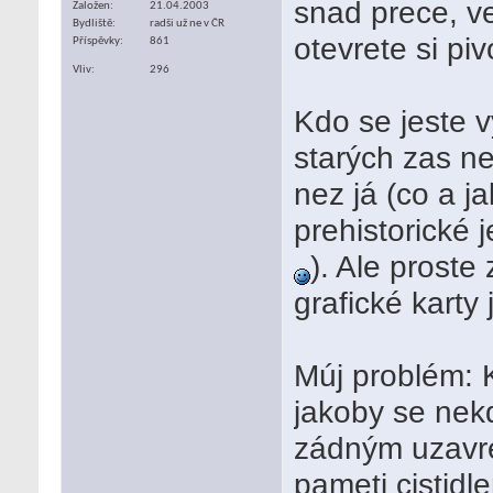
snad prece, v
Založen
21.04.2003
Bydliště
radši už ne v ČR
otevrete si piv
Příspěvky
861
Vliv
296
Kdo se jeste v
starých zas ne
nez já (co a j
prehistorické 
). Ale proste
grafické karty
Múj problém: K
jakoby se nekd
zádným uzavre
pameti cistidl