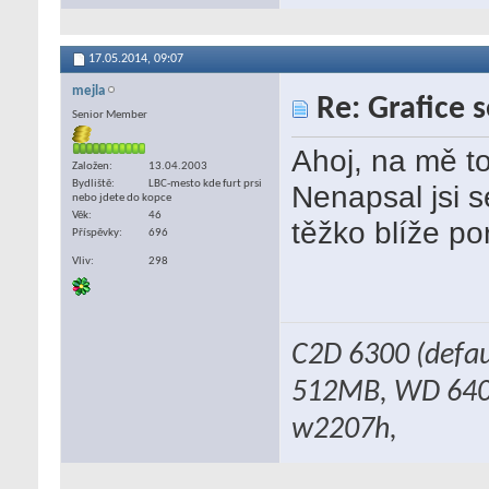
17.05.2014,
09:07
mejla
Re: Grafice 
Senior Member
Ahoj, na mě t
Založen
13.04.2003
Bydliště
LBC-mesto kde furt prsi
Nenapsal jsi se
nebo jdete do kopce
Věk
46
těžko blíže por
Příspěvky
696
Vliv
298
C2D 6300 (defau
512MB, WD 640
w2207h,