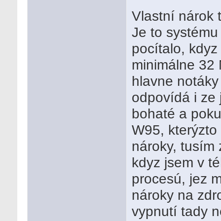
Vlastní nárok 
Je to systému 
pocítalo, kdy
minimálne 32 
hlavne notáky
odpovídá i ze 
bohaté a poku
W95, kterýzto
nároky, tusím
kdyz jsem v t
procesú, jez 
nároky na zdro
vypnutí tady 