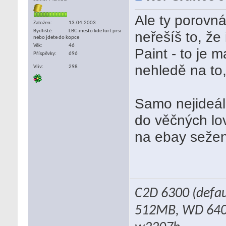
Ale ty porovn
Založen
13.04.2003
Bydliště
LBC-mesto kde furt prsi
neřešíš to, že
nebo jdete do kopce
Věk
46
Paint - to je 
Příspěvky
696
nehledě na to,
Vliv
298
Samo nejideáln
do věčných lov
na ebay seže
C2D 6300 (defau
512MB, WD 640