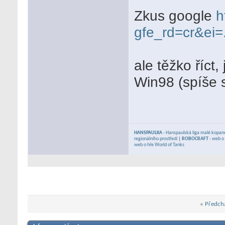
Zkus google
h
gfe_rd=cr&ei
ale těžko říct,
Win98 (spíše 
HANSPAULKA
- Hanspaulská liga malé kopan
regionálního prostředí
|
ROBOCRAFT
- web o 
web o hře World of Tanks
«
Předchá