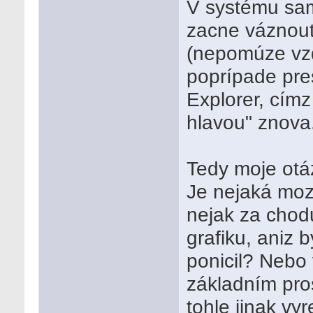
V systému sam
zacne váznout,
(nepomúze vzd
poprípade pre
Explorer, címz
hlavou" znova
Tedy moje otá
Je nejaká moz
nejak za chod
grafiku, aniz 
ponicil? Nebo
základním pro
tohle jinak vy