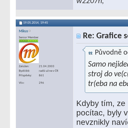
w2207h,
19.05.2014,
19:45
Mikus
Re: Grafice 
Senior Member
Původně o
Samo nejideá
Založen
21.04.2003
Bydliště
radši už ne v ČR
stroj do ve(c
Příspěvky
861
tr(eba na e
Vliv
296
Kdyby tím, ze
pocítac, byly
nevznikly nav