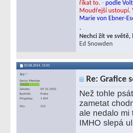
říkat to.
-
podle Volt
Moudřejší ustoupí. 
Marie von Ebner-E
.
Nechci žít ve světě
Ed Snowden
03.06.2014,
15:01
Jey
Re: Grafice 
Senior Member
Založen
09.10.2002
Než tohle psát/
Bydliště
Praha
Příspěvky
1 404
zametat chodní
Vliv
312
ale nedalo mi 
IMHO slepá ul