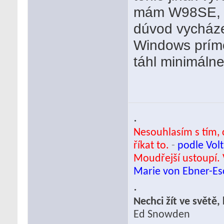
mám W98SE, p
dúvod vycháze
Windows prímo
táhl minimáln
.
Nesouhlasím s tím, c
říkat to.
-
podle Volt
Moudřejší ustoupí. 
Marie von Ebner-E
.
Nechci žít ve světě
Ed Snowden