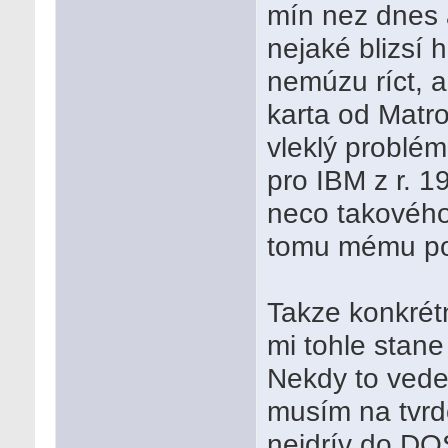
mín nez dnes a
nejaké blizsí h
nemúzu ríct, 
karta od Matro
vleklý problém
pro IBM z r. 
neco takového 
tomu mému po
Takze konkrétn
mi tohle stane
Nekdy to vede
musím na tvrd
nejdrív do DO