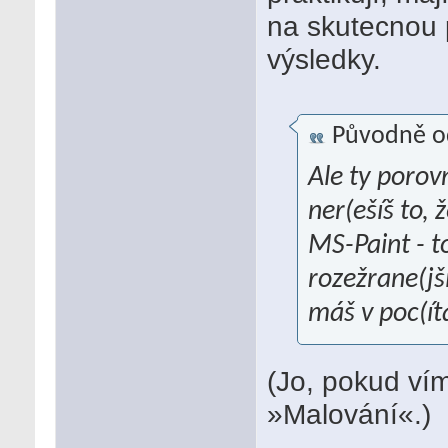
na skutecnou p
výsledky.
Původně o
Ale ty poro
ner(ešíš to, 
MS-Paint - t
rozežrane(jš
máš v poc(íta
(Jo, pokud ví
»Malování«.)