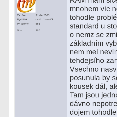
mnohem víc n
tohodle probl
Založen
21.04.2003
Bydliště
radši už ne v ČR
standard u sto
Příspěvky
861
Vliv
296
o nemz se zmi
základním vyb
nem mel nevím
tehdejsího za
Vsechno nasve
posunula by se
kousek dál, al
Tam jsou jedn
dávno nepotre
dojem tohodle