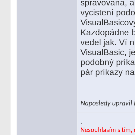
spravovaná, al
vycistení pod
VisualBasicov
Kazdopádne by
vedel jak. Ví
VisualBasic, j
podobný príka
pár príkazy na
Naposledy upravil
.
Nesouhlasím s tím, c