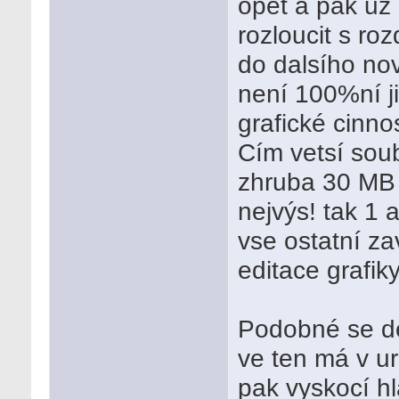
opet a pak uz 
rozloucit s ro
do dalsího nov
není 100%ní ji
grafické cinno
Cím vetsí soubo
zhruba 30 MB v
nejvýs! tak 1 
vse ostatní za
editace grafiky,
Podobné se dej
ve ten má v ur
pak vyskocí h