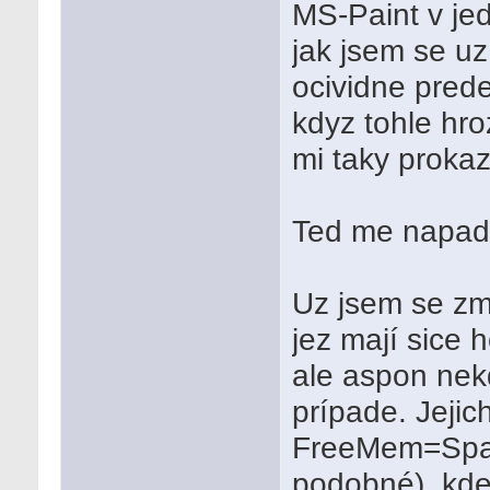
MS-Paint v je
jak jsem se uz
ocividne prede
kdyz tohle hro
mi taky proka
Ted me napad
Uz jsem se zm
jez mají sice
ale aspon nek
prípade. Jejic
FreeMem=Spac
podobné), kde 