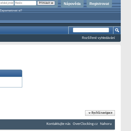
Nápověda
Registrovat
Zapamatovat si?
Rozšířené vyhledávání
Rychlá navigace
Kontaktujte nás
OverClocking.cz
Nahoru