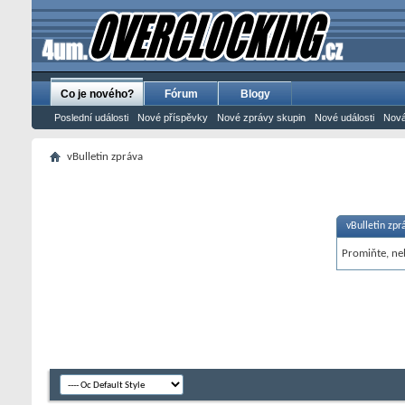
Co je nového?
Fórum
Blogy
Poslední události
Nové příspěvky
Nové zprávy skupin
Nové události
Nová
vBulletin zpráva
vBulletin zpr
Promiňte, neb