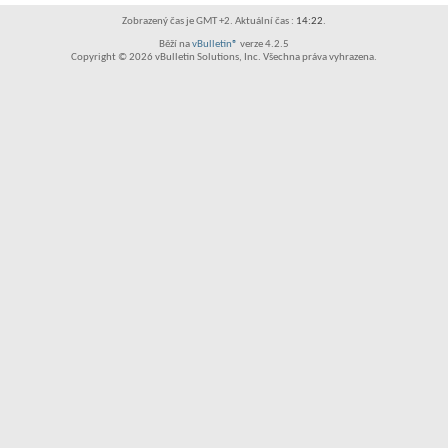
Zobrazený čas je GMT +2. Aktuální čas :
14:22
.
Běží na
vBulletin®
verze 4.2.5
Copyright © 2026 vBulletin Solutions, Inc. Všechna práva vyhrazena.