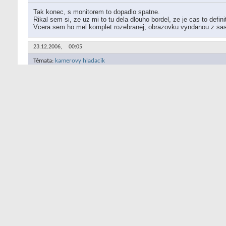
Tak konec, s monitorem to dopadlo spatne.
Rikal sem si, ze uz mi to tu dela dlouho bordel, ze je cas to defini
Vcera sem ho mel komplet rozebranej, obrazovku vyndanou z sasi
23.12.2006,
00:05
Témata:
kamerovy hladacik
uživatelem
RayeR
Re: kamerovy hladacik
To ti asi nikdo nerekne, pokus se najit nakou dokumentaci. Kdyz r
22.12.2006,
23:16
Témata:
Windows 98SE: updaty, ovladace,...
uživatelem
RayeR
Re: Windows 98SE: updaty, ovladace,...
no budes mit pak nektery casti cesky... Soucasti je tusim treba sh
19.12.2006,
21:25
Témata:
Windows 98SE: updaty, ovladace,...
uživatelem
RayeR