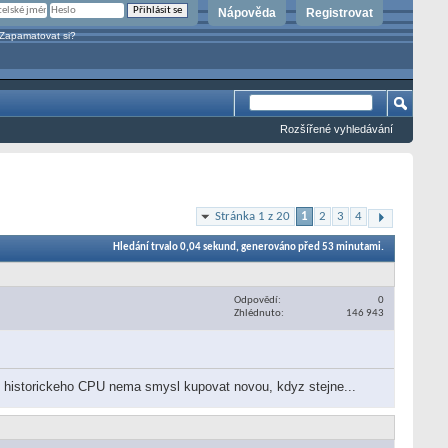
Nápověda
Registrovat
Zapamatovat si?
Rozšířené vyhledávání
Stránka 1 z 20
1
2
3
4
Hledání trvalo
0,04
sekund, generováno před 53 minutami.
Odpovědí
0
Zhlédnuto
146 943
u historickeho CPU nema smysl kupovat novou, kdyz stejne...