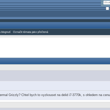
 blognutí
Označit témata jako přečtená
ermal Grizzly? Chtel bych to vyzkouset na delid i7-3770k, s ohledem na cen