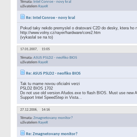
Témata:
Intel Conroe - novy kral
uživatelem
RayeR
Re: Intel Conroe - novy kral
Pokud taky nekdo premyslel o dratovani C2D do desky, ktera ho 
http://www.volny.cz/rayer/hardware/core2.htm
(vykaslal se na to)
17.01.2007,
15:05
Témata:
ASUS P5LD2 - neofiko BIOS
uživatelem
RayeR
Re: ASUS P5LD2 - neofiko BIOS
Tak tu mame novou oficialni verzi
P5LD2 BIOS 1702
Do not use old version Afudos.exe to flash BIOS. Must use new Afu
Support Intel SpeedStep in Vista...
27.12.2006,
14:16
Témata:
Zmagnetovany monitor?
uživatelem
RayeR
Re: Zmagnetovany monitor?