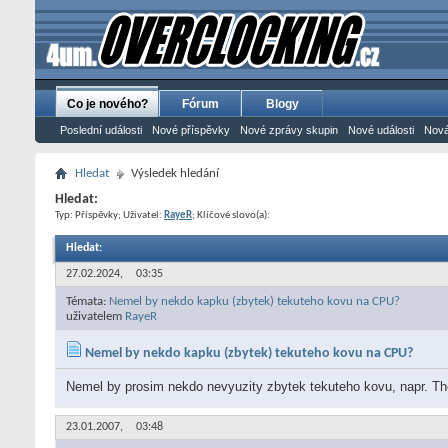
Co je nového?
Fórum
Blogy
Poslední události
Nové příspěvky
Nové zprávy skupin
Nové události
Nová
Hledat
Výsledek hledání
Hledat:
Typ: Příspěvky; Uživatel:
RayeR
; Klíčové slovo(a):
Hledat
:
27.02.2024,
03:35
Témata:
Nemel by nekdo kapku (zbytek) tekuteho kovu na CPU?
uživatelem
RayeR
Nemel by nekdo kapku (zbytek) tekuteho kovu na CPU?
Nemel by prosim nekdo nevyuzity zbytek tekuteho kovu, napr. Th
23.01.2007,
03:48