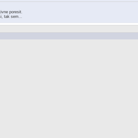
tivne poresit.
, tak sem...
ikas ze je to ze stary kamery, tak tam by mohl bejt klasickej kompozit videovy
ell32.dll, explorer.exe a dalsi soubory co maj co delat s GUI.