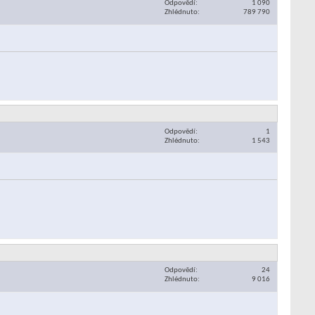
Odpovědí
1 090
Zhlédnuto
789 790
Odpovědí
1
Zhlédnuto
1 543
Odpovědí
24
Zhlédnuto
9 016