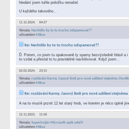
hledání jsem tuhle položku nenašel.
U každého takového...
11.12.2024,
04:27
Témata:
Nechtělo by to tu trochu odspamovat??
uživatelem
Mikus
Re: Nechtělo by to tu trochu odspamovat??
Ď. Potom, co jsem tu opakovaně ty spamy bezvýsledně hlásil a i
to vzdal a přestal to tu pravidelně navštěvovat. Když jsem...
02.02.2024,
23:15
Témata:
rozdávání Karmy, časový limit pro nové udělení stejnému člověk
uživatelem
Mikus
Re: rozdávání Karmy, časový limit pro nové udělení stejnému
A na to musíě prznit 12 let starý hrob, ve kterém je něco úplně ji
12.11.2023,
11:56
Témata:
Supertroján Microsoft opět udeřil
uživatelem
Mikus