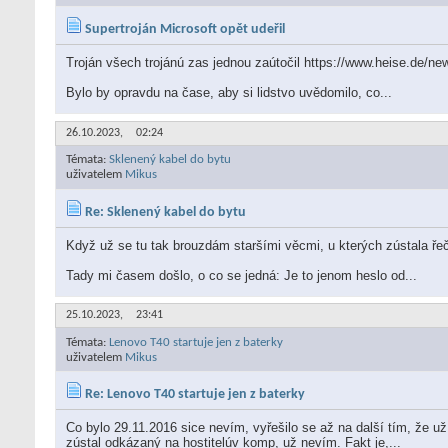
Supertroján Microsoft opět udeřil
Troján všech trojánú zas jednou zaútočil https://www.heise.de/n
Bylo by opravdu na čase, aby si lidstvo uvědomilo, co...
26.10.2023,
02:24
Témata:
Sklenený kabel do bytu
uživatelem
Mikus
Re: Sklenený kabel do bytu
Když už se tu tak brouzdám staršími věcmi, u kterých zústala řeč
Tady mi časem došlo, o co se jedná: Je to jenom heslo od...
25.10.2023,
23:41
Témata:
Lenovo T40 startuje jen z baterky
uživatelem
Mikus
Re: Lenovo T40 startuje jen z baterky
Co bylo 29.11.2016 sice nevím, vyřešilo se až na další tím, že u
zústal odkázaný na hostitelúv komp, už nevím. Fakt je,...