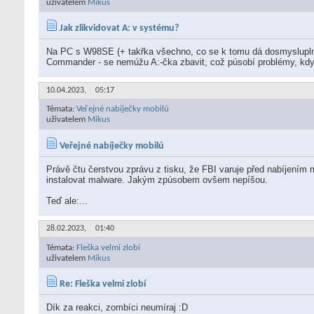
uživatelem
Mikus
Jak zlikvidovat A: v systému?
Na PC s W98SE (+ takřka všechno, co se k tomu dá dosmysluplni
Commander - se nemúžu A:-čka zbavit, což púsobí problémy, kdy
10.04.2023,
05:17
Témata:
Veřejné nabíječky mobilú
uživatelem
Mikus
Veřejné nabíječky mobilú
Právě čtu čerstvou zprávu z tisku, že FBI varuje před nabíjením m
instalovat malware. Jakým zpúsobem ovšem nepíšou.
Teď ale:...
28.02.2023,
01:40
Témata:
Fleška velmi zlobí
uživatelem
Mikus
Re: Fleška velmi zlobí
Dík za reakci, zombíci neumíraj :D