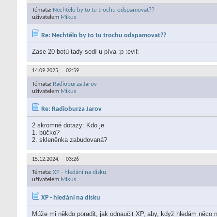
Témata:
Nechtělo by to tu trochu odspamovat??
uživatelem
Mikus
Re: Nechtělo by to tu trochu odspamovat??
Zase 20 botú tady sedí u píva :p :evil:
14.09.2025,
02:59
Témata:
Radioburza Jarov
uživatelem
Mikus
Re: Radioburza Jarov
2 skromné dotazy: Kdo je
1. búčko?
2. skleněnka zabudovaná?
15.12.2024,
03:26
Témata:
XP - hledání na disku
uživatelem
Mikus
XP - hledání na disku
Múže mi někdo poradit, jak odnaučit XP, aby, když hledám něco n