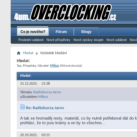
Co je nového?
Fórum
Blogy
Poslední události
Nové příspěvky
Nové zprávy skupin
Nové události
Nová
Hledat
Výsledek hledání
Hledat:
Typ: Příspěvky; Uživatel:
Mikus
; Klíčové slovo(a):
Hledat
:
31.12.2025,
21:38
Témata:
Radioburza Jarov
uživatelem
Mikus
Re: Radioburza Jarov
A tak se hromaděj resty, materiál, co by nutně potřeboval dát do ku
prohlásí, že to jsou krámy a on by to všechno...
20.10.2025,
03:15