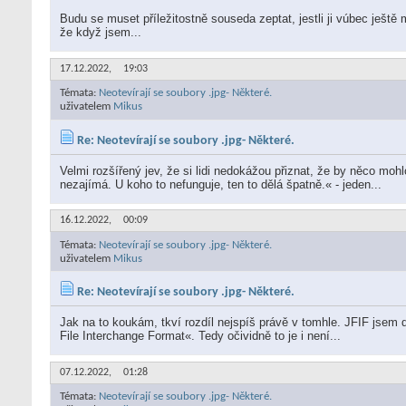
Budu se muset příležitostně souseda zeptat, jestli ji vúbec ještě 
že když jsem...
17.12.2022,
19:03
Témata:
Neotevírají se soubory .jpg- Některé.
uživatelem
Mikus
Re: Neotevírají se soubory .jpg- Některé.
Velmi rozšířený jev, že si lidi nedokážou přiznat, že by něco mohl
nezajímá. U koho to nefunguje, ten to dělá špatně.« - jeden...
16.12.2022,
00:09
Témata:
Neotevírají se soubory .jpg- Některé.
uživatelem
Mikus
Re: Neotevírají se soubory .jpg- Některé.
Jak na to koukám, tkví rozdíl nejspíš právě v tomhle. JFIF jse
File Interchange Format«. Tedy očividně to je i není...
07.12.2022,
01:28
Témata:
Neotevírají se soubory .jpg- Některé.