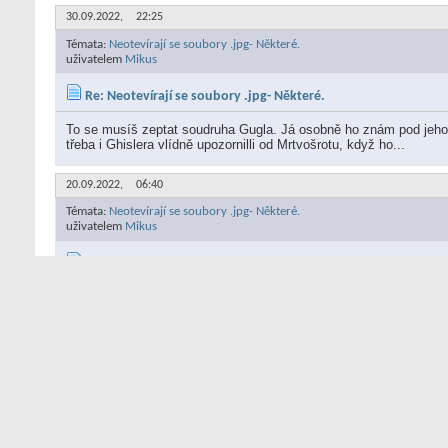
30.09.2022,
22:25
Témata:
Neotevírají se soubory .jpg- Některé.
uživatelem
Mikus
Re: Neotevírají se soubory .jpg- Některé.
To se musíš zeptat soudruha Gugla. Já osobně ho znám pod jeho
třeba i Ghislera vlídně upozornilli od Mrtvošrotu, když ho...
20.09.2022,
06:40
Témata:
Neotevírají se soubory .jpg- Některé.
uživatelem
Mikus
Re: Neotevírají se soubory .jpg- Některé.
Hromadné přejmenování - tíms mi připomněl, není to Total Comman
když jsem hledal něco právě na hromadné přejmenovávání.
Na...
19.09.2022,
15:02
Témata:
Neotevírají se soubory .jpg- Některé.
uživatelem
Mikus