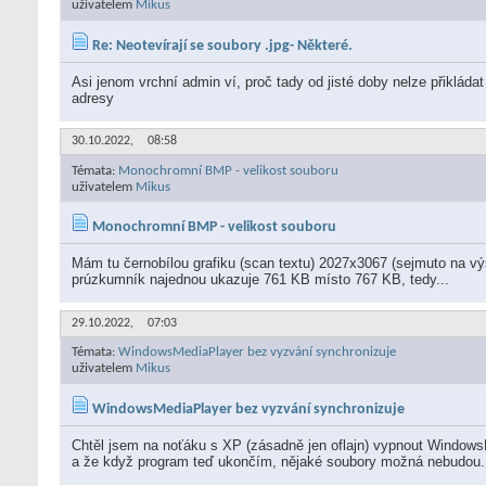
uživatelem
Mikus
Re: Neotevírají se soubory .jpg- Některé.
Asi jenom vrchní admin ví, proč tady od jisté doby nelze přikláda
adresy
30.10.2022,
08:58
Témata:
Monochromní BMP - velikost souboru
uživatelem
Mikus
Monochromní BMP - velikost souboru
Mám tu černobílou grafiku (scan textu) 2027x3067 (sejmuto na výšku
prúzkumník najednou ukazuje 761 KB místo 767 KB, tedy...
29.10.2022,
07:03
Témata:
WindowsMediaPlayer bez vyzvání synchronizuje
uživatelem
Mikus
WindowsMediaPlayer bez vyzvání synchronizuje
Chtěl jsem na noťáku s XP (zásadně jen oflajn) vypnout Windows
a že když program teď ukončím, nějaké soubory možná nebudou.