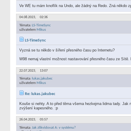
Ve WE tu mám knoflík na Undo, ale žádný na Redo. Zná někdo zp
04.08.2023,
02:36
Témata:
LS-TimeSync
uživatelem
Mikus
LS-TimeSync
Vyzná se tu někdo v šíření přesného času po Internetu?
W98 nemaj vlastní možnost nastavování přesného času ze Sítě. Na
22.07.2023,
13:07
Témata:
lukas.jakubec
uživatelem
Mikus
Re: lukas.jakubec
Kouše si nehty. A to před těma všema hezkejma lidma tady. Jak mal
zvýšení kapesného. :p
26.04.2023,
05:57
Témata:
Jak zlikvidovat A: v systému?