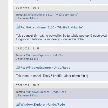
25.10.2023,
23:12
Témata:
Nokia oldtimer 5110 - "Vložte SIM-kartu"
uživatelem
Mikus
Re: Nokia oldtimer 5110 - "Vložte SIM-kartu"
Tak se mezi tím dávno potvrdilo, že tu tehdy postupně odpojovali s
fungujících telefonú a na někdy v dohledné době...
15.10.2023,
11:59
Témata:
WindowsExplorer - Undo/Redo
uživatelem
Mikus
Re: WindowsExplorer - Undo/Redo
Tak jsem to našel: Tentýž knoflík, ale k němu šift :)
07.09.2023,
18:17
Témata:
WindowsExplorer - Undo/Redo
uživatelem
Mikus
WindowsExplorer - Undo/Redo