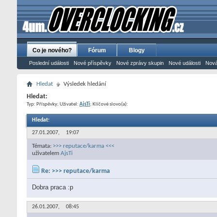
Co je nového?
Fórum
Blogy
Poslední události
Nové příspěvky
Nové zprávy skupin
Nové události
Nová
Hledat
Výsledek hledání
Hledat:
Typ: Příspěvky; Uživatel:
AjsTi
; Klíčové slovo(a):
Hledat
:
27.01.2007,
19:07
Témata:
>>> reputace/karma <<<
uživatelem
AjsTi
Re: >>> reputace/karma
Dobra praca :p
26.01.2007,
08:45