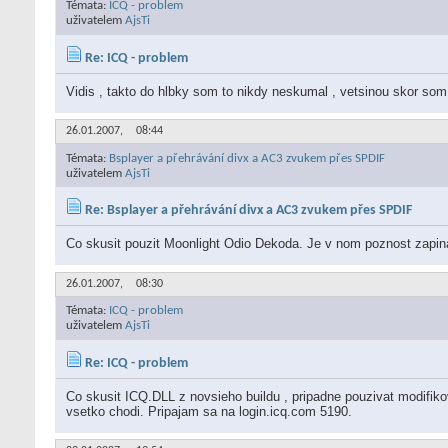
Témata:
ICQ - problem
uživatelem
AjsTi
Re: ICQ - problem
Vidis , takto do hlbky som to nikdy neskumal , vetsinou skor som
26.01.2007,
08:44
Témata:
Bsplayer a přehrávání divx a AC3 zvukem přes SPDIF
uživatelem
AjsTi
Re: Bsplayer a přehrávání divx a AC3 zvukem přes SPDIF
Co skusit pouzit Moonlight Odio Dekoda. Je v nom poznost zapinat 
26.01.2007,
08:30
Témata:
ICQ - problem
uživatelem
AjsTi
Re: ICQ - problem
Co skusit ICQ.DLL z novsieho buildu , pripadne pouzivat modif
vsetko chodi. Pripajam sa na login.icq.com 5190.