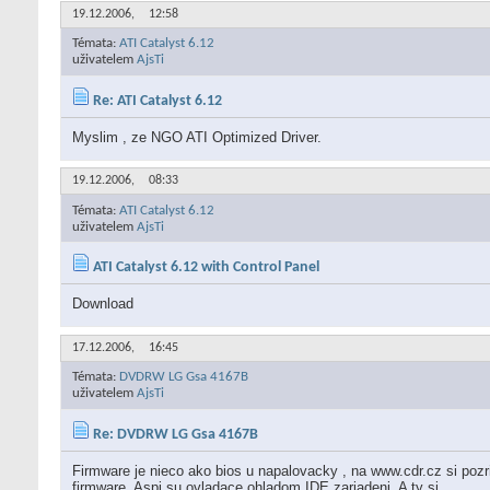
19.12.2006,
12:58
Témata:
ATI Catalyst 6.12
uživatelem
AjsTi
Re: ATI Catalyst 6.12
Myslim , ze NGO ATI Optimized Driver.
19.12.2006,
08:33
Témata:
ATI Catalyst 6.12
uživatelem
AjsTi
ATI Catalyst 6.12 with Control Panel
Download
17.12.2006,
16:45
Témata:
DVDRW LG Gsa 4167B
uživatelem
AjsTi
Re: DVDRW LG Gsa 4167B
Firmware je nieco ako bios u napalovacky , na www.cdr.cz si pozri
firmware. Aspi su ovladace ohladom IDE zariadeni. A ty si...