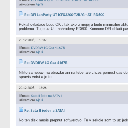
Témata:
DFI LanParty UT ICFX3200-T2R/G - ATI RD600
uživatelem
AjsTi
Re: DFI LanParty UT ICFX3200-T2R/G - ATI RD600
Pokial ovladace budu OK , tak ako u mojej a budu minimalne akt
problema. Tu je uz ULI nahradeny RD600. Konecne DFI chladi pas
25.12.2006,
13:37
Témata:
DVDRW LG Gsa 4167B
uživatelem
AjsTi
Re: DVDRW LG Gsa 4167B
Nikto sa nebavi na obrazku ani na tebe ,ale chces pomoct das obra
spravis vetsi a je to.
20.12.2006,
13:26
Témata:
Sata II jede na SATA I
uživatelem
AjsTi
Re: Sata II jede na SATA I
No ten disk musis prepnut softwerovo. Tu v sekcie som to uz jed