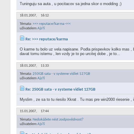
Tuninguju sa auta , u pocitacov sa jedna skor o modding ;)
18.01.2007,
16:12
Témata:
>>> reputace/karma <<<
uživatelem
AjsTi
Re: >>> reputace/karma
O karme tu bolo uz vela napisane. Podla prispevkov kolko mas , b
davat tomu istemu , len vzdy je to po urcitej dobe , je to...
18.01.2007,
11:33
Témata:
250GB sata - v systeme vidiet 127GB
uživatelem
AjsTi
Re: 250GB sata - v systeme vidiet 127GB
Myslim , ze sa to tu riesilo Xkrat . Tu mas pre win2000 riesenie 
15.01.2007,
17:44
Témata:
Nedokážete nést zodpovědnost?
uživatelem
AjsTi