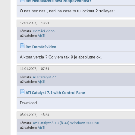
Re: Nedokážete nést zodpovědnost?
O nas bez nas , neni na case to tu locknut ? :rolleyes:
12.01.2007,
13:21
Témata:
Domácí video
uživatelem
AjsTi
Re: Domácí video
A ktora verzia ? Co viem tak 9 je absolutne ok.
11.01.2007,
07:51
Témata:
ATI Catalyst 7.1
uživatelem
AjsTi
ATI Catalyst 7.1 with Control Pane
Download
08.01.2007,
18:34
Témata:
Ati Catalyst 6.13 (8.33) Windows 2000/XP
uživatelem
AjsTi