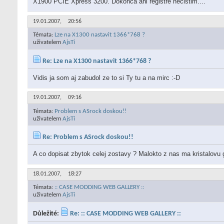
X1900 PCIE Xpress 3200. Dokonca ani registre necistim....
19.01.2007,
20:56
Témata:
Lze na X1300 nastavit 1366*768 ?
uživatelem
AjsTi
Re: Lze na X1300 nastavit 1366*768 ?
Vidis ja som aj zabudol ze to si Ty tu a na mirc :-D
19.01.2007,
09:16
Témata:
Problem s ASrock doskou!!
uživatelem
AjsTi
Re: Problem s ASrock doskou!!
A co dopisat zbytok celej zostavy ? Malokto z nas ma kristalovu g
18.01.2007,
18:27
Témata:
:: CASE MODDING WEB GALLERY ::
uživatelem
AjsTi
Důležité:
Re: :: CASE MODDING WEB GALLERY ::