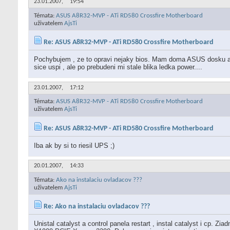
23.01.2007,
19:54
Témata:
ASUS A8R32-MVP - ATi RD580 Crossfire Motherboard
uživatelem
AjsTi
Re: ASUS A8R32-MVP - ATi RD580 Crossfire Motherboard
Pochybujem , ze to opravi nejaky bios. Mam doma ASUS dosku a
sice uspi , ale po prebudeni mi stale blika ledka power....
23.01.2007,
17:12
Témata:
ASUS A8R32-MVP - ATi RD580 Crossfire Motherboard
uživatelem
AjsTi
Re: ASUS A8R32-MVP - ATi RD580 Crossfire Motherboard
Iba ak by si to riesil UPS ;)
20.01.2007,
14:33
Témata:
Ako na instalaciu ovladacov ???
uživatelem
AjsTi
Re: Ako na instalaciu ovladacov ???
Unistal catalyst a control panela restart , instal catalyst i cp.