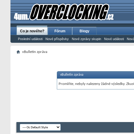
Co je nového?
Fórum
Blogy
Poslední události
Nové příspěvky
Nové zprávy skupin
Nové události
Nová
vBulletin zpráva
vBulletin zpráva
Promiňte, nebyly nalezeny žádné výsledky. Zkust