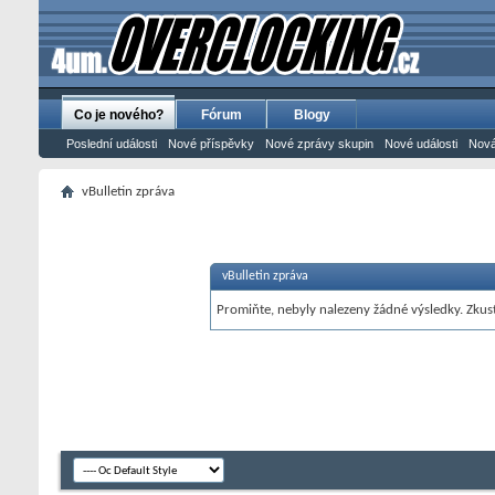
Co je nového?
Fórum
Blogy
Poslední události
Nové příspěvky
Nové zprávy skupin
Nové události
Nová
vBulletin zpráva
vBulletin zpráva
Promiňte, nebyly nalezeny žádné výsledky. Zkust