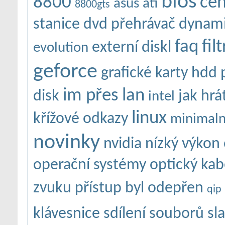
bios
8800
ce
asus
ati
8800gts
stanice
dvd přehrávač
dynami
faq
fil
externí diskl
evolution
geforce
grafické karty
hdd 
im přes lan
disk
jak hrá
intel
linux
křížové odkazy
minimaln
novinky
nvidia
nízký výkon
operační systémy
optický kab
zvuku
přístup byl odepřen
qip
klávesnice
sdílení souborů
sl