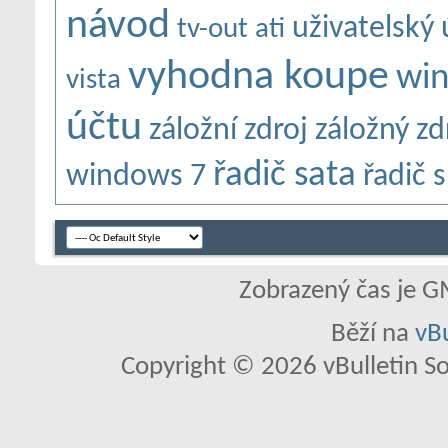
návod
uživatelský 
tv-out ati
vyhodna koupe
wi
vista
účtu
záložní zdroj
záložný zd
řadič sata
windows 7
řadič 
Zobrazený čas je G
Běží na
vBu
Copyright © 2026 vBulletin So