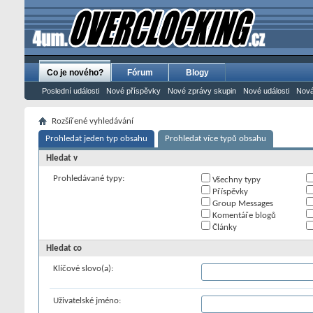
Co je nového?
Fórum
Blogy
Poslední události
Nové příspěvky
Nové zprávy skupin
Nové události
Nová
Rozšířené vyhledávání
Prohledat jeden typ obsahu
Prohledat více typů obsahu
Hledat v
Prohledávané typy:
Všechny typy
Příspěvky
Group Messages
Komentáře blogů
Články
Hledat co
Klíčové slovo(a):
Uživatelské jméno: