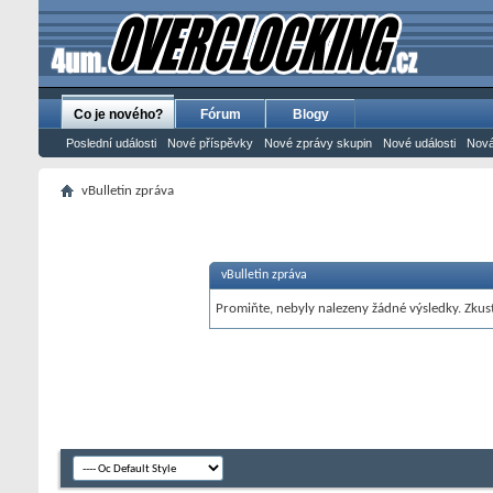
Co je nového?
Fórum
Blogy
Poslední události
Nové příspěvky
Nové zprávy skupin
Nové události
Nová
vBulletin zpráva
vBulletin zpráva
Promiňte, nebyly nalezeny žádné výsledky. Zkust