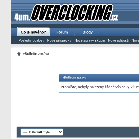
Co je nového?
Fórum
Blogy
Poslední události
Nové příspěvky
Nové zprávy skupin
Nové události
Nová
vBulletin zpráva
vBulletin zpráva
Promiňte, nebyly nalezeny žádné výsledky. Zkust