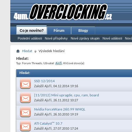
Co je nového?
Fórum
Blogy
Poslední události
Nové příspěvky
Nové zprávy skupin
Nové události
Nová
Hledat
Výsledek hledání
Hledat:
Typ: Forum Threads; Uživatel:
AjsTi
; Klíčové slovo(a):
Hledat
:
SSD 12/2014
Založil
AjsTi
, 04.12.2014 19:16
[11/2012] Mini upragde, cpu, ram, board
Založil
AjsTi
, 26.11.2012 10:27
Nvidia ForceWare 260.99 WHQL
Založil
AjsTi
, 26.10.2010 19:19
ATI Catalyst™ 10.7
Založil
AjsTi
, 27.07.2010 17:24