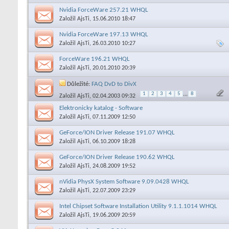
Nvidia ForceWare 257.21 WHQL
Založil
AjsTi
, 15.06.2010 18:47
Nvidia ForceWare 197.13 WHQL
Založil
AjsTi
, 26.03.2010 10:27
ForceWare 196.21 WHQL
Založil
AjsTi
, 20.01.2010 20:39
Důležité:
FAQ DvD to DivX
1
2
3
4
5
...
8
Založil
AjsTi
, 02.04.2003 09:32
Elektronicky katalog - Software
Založil
AjsTi
, 07.11.2009 12:50
GeForce/ION Driver Release 191.07 WHQL
Založil
AjsTi
, 06.10.2009 18:28
GeForce/ION Driver Release 190.62 WHQL
Založil
AjsTi
, 24.08.2009 19:52
nVidia PhysX System Software 9.09.0428 WHQL
Založil
AjsTi
, 22.07.2009 23:29
Intel Chipset Software Installation Utility 9.1.1.1014 WHQL
Založil
AjsTi
, 19.06.2009 20:59