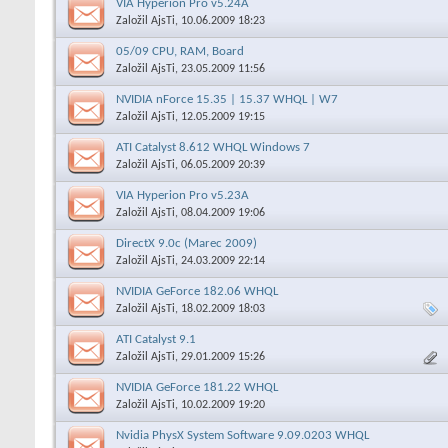
VIA Hyperion Pro v5.24A
Založil
AjsTi
, 10.06.2009 18:23
05/09 CPU, RAM, Board
Založil
AjsTi
, 23.05.2009 11:56
NVIDIA nForce 15.35 | 15.37 WHQL | W7
Založil
AjsTi
, 12.05.2009 19:15
ATI Catalyst 8.612 WHQL Windows 7
Založil
AjsTi
, 06.05.2009 20:39
VIA Hyperion Pro v5.23A
Založil
AjsTi
, 08.04.2009 19:06
DirectX 9.0c (Marec 2009)
Založil
AjsTi
, 24.03.2009 22:14
NVIDIA GeForce 182.06 WHQL
Založil
AjsTi
, 18.02.2009 18:03
ATI Catalyst 9.1
Založil
AjsTi
, 29.01.2009 15:26
NVIDIA GeForce 181.22 WHQL
Založil
AjsTi
, 10.02.2009 19:20
Nvidia PhysX System Software 9.09.0203 WHQL