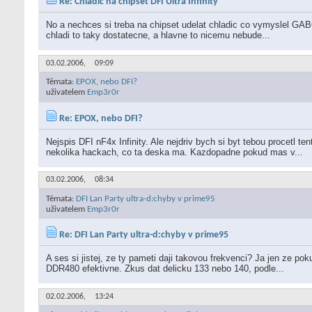
Re: Chladic na chipset DFI Ultra Infinity
No a nechces si treba na chipset udelat chladic co vymyslel GA
chladi to taky dostatecne, a hlavne to nicemu nebude...
03.02.2006,
09:09
Témata:
EPOX, nebo DFI?
uživatelem
Emp3r0r
Re: EPOX, nebo DFI?
Nejspis DFI nF4x Infinity. Ale nejdriv bych si byt tebou procetl t
nekolika hackach, co ta deska ma. Kazdopadne pokud mas v...
03.02.2006,
08:34
Témata:
DFI Lan Party ultra-d:chyby v prime95
uživatelem
Emp3r0r
Re: DFI Lan Party ultra-d:chyby v prime95
A ses si jistej, ze ty pameti daji takovou frekvenci? Ja jen ze p
DDR480 efektivne. Zkus dat delicku 133 nebo 140, podle...
02.02.2006,
13:24