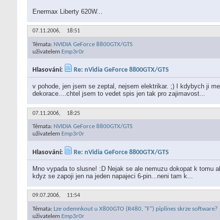
Enermax Liberty 620W...
07.11.2006,
18:51
Témata:
NVIDIA GeForce 8800GTX/GTS
uživatelem
Emp3r0r
Hlasování:
Re: nVidia GeForce 8800GTX/GTS
v pohode, jen jsem se zeptal, nejsem elektrikar. ;) I kdybych ji m
dekorace....chtel jsem to vedet spis jen tak pro zajimavost...
07.11.2006,
18:25
Témata:
NVIDIA GeForce 8800GTX/GTS
uživatelem
Emp3r0r
Hlasování:
Re: nVidia GeForce 8800GTX/GTS
Mno vypada to slusne! :D Nejak se ale nemuzu dokopat k tomu abyc
kdyz se zapoji jen na jeden napajeci 6-pin...neni tam k...
09.07.2006,
11:54
Témata:
Lze odemnkout u X800GTO (R480, "F") piplines skrze software?
uživatelem
Emp3r0r