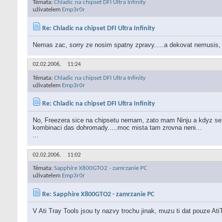
Témata:
Chladic na chipset DFI Ultra Infinity
uživatelem
Emp3r0r
Re: Chladic na chipset DFI Ultra Infinity
Nemas zac, sorry ze nosim spatny zpravy.....a dekovat nemusis, o
02.02.2006,
11:24
Témata:
Chladic na chipset DFI Ultra Infinity
uživatelem
Emp3r0r
Re: Chladic na chipset DFI Ultra Infinity
No, Freezera sice na chipsetu nemam, zato mam Ninju a kdyz se p
kombinaci das dohromady.....moc mista tam zrovna neni...
...
02.02.2006,
11:02
Témata:
Sapphire X800GTO2 - zamrzanie PC
uživatelem
Emp3r0r
Re: Sapphire X800GTO2 - zamrzanie PC
V Ati Tray Tools jsou ty nazvy trochu jinak, muzu ti dat pouze Ati