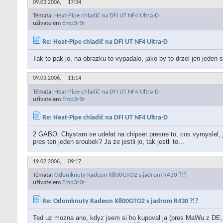
09.03.2006,
17:34
Témata:
Heat-Pipe chladič na DFI UT NF4 Ultra-D
uživatelem
Emp3r0r
Re: Heat-Pipe chladič na DFI UT NF4 Ultra-D
Tak to pak jo, na obrazku to vypadalo, jako by to drzel jen jeden s
09.03.2006,
11:14
Témata:
Heat-Pipe chladič na DFI UT NF4 Ultra-D
uživatelem
Emp3r0r
Re: Heat-Pipe chladič na DFI UT NF4 Ultra-D
2 GABO: Chystam se udelat na chipset presne to, cos vymyslel, je
pres ten jeden sroubek? Ja ze jestli jo, tak jestli to...
19.02.2006,
09:17
Témata:
Odomknuty Radeon X800GTO2 s jadrom R430 ?!?
uživatelem
Emp3r0r
Re: Odomknuty Radeon X800GTO2 s jadrom R430 ?!?
Ted uz mozna ano, kdyz jsem si ho kupoval ja (pres MaWu z DE, u 