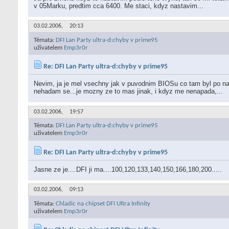
v 05Marku, predtim cca 6400. Me staci, kdyz nastavim...
03.02.2006,
20:13
Témata:
DFI Lan Party ultra-d:chyby v prime95
uživatelem
Emp3r0r
Re: DFI Lan Party ultra-d:chyby v prime95
Nevim, ja je mel vsechny jak v puvodnim BIOSu co tam byl po naku
nehadam se...je mozny ze to mas jinak, i kdyz me nenapada,...
03.02.2006,
19:57
Témata:
DFI Lan Party ultra-d:chyby v prime95
uživatelem
Emp3r0r
Re: DFI Lan Party ultra-d:chyby v prime95
Jasne ze je....DFI ji ma....100,120,133,140,150,166,180,200.....
03.02.2006,
09:13
Témata:
Chladic na chipset DFI Ultra Infinity
uživatelem
Emp3r0r