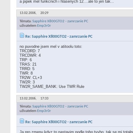
a pipek mel funkcnich i hlasenych 12....ale to jen tak...
13.02.2006,
20:29
Témata:
Sapphire X800GTO2 - zamrzanie PC
uživatelem
Emp3r0r
Re: Sapphire X800GTO2 - zamrzanie PC
no puvodne jsem mel v atitoolu toto:
TRCDRD: 7
TRCDWR: 4
TRP: 6
TRAS: 21
TRRD: 5
TWR: 8
TR2W: CL+3
TW2R: 3
TW2R_SAME_BANK: Use TWR Rule
13.02.2006,
17:33
Témata:
Sapphire X800GTO2 - zamrzanie PC
uživatelem
Emp3r0r
Re: Sapphire X800GTO2 - zamrzanie PC
Ja pro zmenu kdyz to nastavim podle toho tvyho, tak se mi totaln