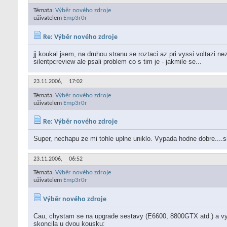
Témata:
Výběr nového zdroje
uživatelem
Emp3r0r
Re: Výběr nového zdroje
jj koukal jsem, na druhou stranu se roztaci az pri vyssi voltazi n
silentpcreview ale psali problem co s tim je - jakmile se...
23.11.2006,
17:02
Témata:
Výběr nového zdroje
uživatelem
Emp3r0r
Re: Výběr nového zdroje
Super, nechapu ze mi tohle uplne uniklo. Vypada hodne dobre....sic
23.11.2006,
06:52
Témata:
Výběr nového zdroje
uživatelem
Emp3r0r
Výběr nového zdroje
Cau, chystam se na upgrade sestavy (E6600, 8800GTX atd.) a vyb
skoncila u dvou kousku: