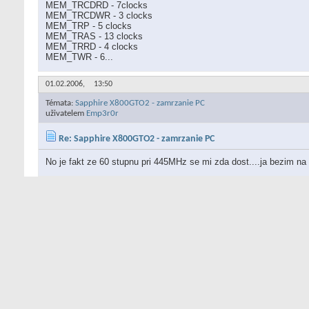
MEM_TRCDRD - 7clocks
MEM_TRCDWR - 3 clocks
MEM_TRP - 5 clocks
MEM_TRAS - 13 clocks
MEM_TRRD - 4 clocks
MEM_TWR - 6...
01.02.2006,
13:50
Témata:
Sapphire X800GTO2 - zamrzanie PC
uživatelem
Emp3r0r
Re: Sapphire X800GTO2 - zamrzanie PC
No je fakt ze 60 stupnu pri 445MHz se mi zda dost....ja bezim na 5
01.02.2006,
13:14
Témata:
Sapphire X800GTO2 - zamrzanie PC
uživatelem
Emp3r0r
Re: Sapphire X800GTO2 - zamrzanie PC
V ATIToolu, je tam dole talcitko mem, a tam je komplet casovani..
01.02.2006,
10:32