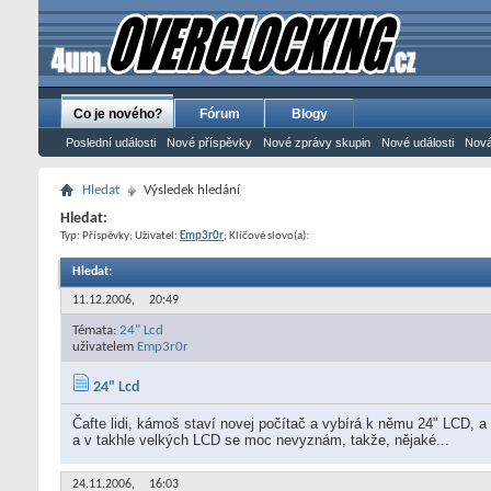
Co je nového?
Fórum
Blogy
Poslední události
Nové příspěvky
Nové zprávy skupin
Nové události
Nová
Hledat
Výsledek hledání
Hledat:
Typ: Příspěvky; Uživatel:
Emp3r0r
; Klíčové slovo(a):
Hledat
:
11.12.2006,
20:49
Témata:
24" Lcd
uživatelem
Emp3r0r
24" Lcd
Čafte lidi, kámoš staví novej počítač a vybírá k němu 24" LCD,
a v takhle velkých LCD se moc nevyznám, takže, nějaké...
24.11.2006,
16:03