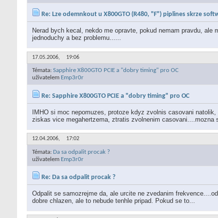
Re: Lze odemnkout u X800GTO (R480, "F") piplines skrze soft
Nerad bych kecal, nekdo me opravte, pokud nemam pravdu, ale mys
jednoduchy a bez problemu......
17.05.2006,
19:06
Témata:
Sapphire X800GTO PCIE a "dobry timing" pro OC
uživatelem
Emp3r0r
Re: Sapphire X800GTO PCIE a "dobry timing" pro OC
IMHO si moc nepomuzes, protoze kdyz zvolnis casovani natolik,
ziskas vice megahertzema, ztratis zvolnenim casovani....mozna s
12.04.2006,
17:02
Témata:
Da sa odpalit procak ?
uživatelem
Emp3r0r
Re: Da sa odpalit procak ?
Odpalit se samozrejme da, ale urcite ne zvedanim frekvence....od
dobre chlazen, ale to nebude tenhle pripad. Pokud se to...