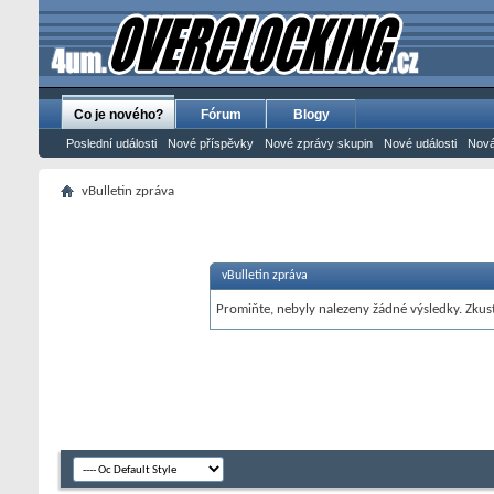
Co je nového?
Fórum
Blogy
Poslední události
Nové příspěvky
Nové zprávy skupin
Nové události
Nová
vBulletin zpráva
vBulletin zpráva
Promiňte, nebyly nalezeny žádné výsledky. Zkust