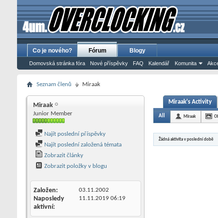
Co je nového?
Fórum
Blogy
Domovská stránka fóra
Nové příspěvky
FAQ
Kalendář
Komunita
Akce
Seznam členů
Miraak
Miraak's Activity
Miraak
Junior Member
All
Miraak
O
Najít poslední příspěvky
Žádná aktivita v poslední době
Najít poslední založená témata
Zobrazit články
Zobrazit položky v blogu
Založen
03.11.2002
Naposledy
11.11.2019
06:19
aktivní