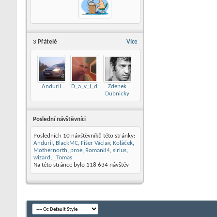
3
Přátelé
Více
Anduril
D_a_v_i_d
Zdenek
Dubnicky
Poslední návštěvníci
Posledních 10 návštěvníků této stránky:
Anduril
,
BlackMC
,
Fišer Václav
,
Koláček
,
Mothernorth
,
proe
,
Roman84
,
sirius
,
wizard
,
_Tomas
Na této stránce bylo
118 634
návštěv