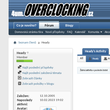
Co je nového?
Fórum
Blogy
Domovská stránka fóra
Nové příspěvky
FAQ
Kalendář
Komunita
Akce
Seznam členů
Heady
Heady's Activity
Heady
Member
All
Heady
Př
Najít poslední příspěvky
Žádná aktivita v poslední době
Najít poslední založená témata
Zobrazit články
Zobrazit položky v blogu
Založen
12.10.2005
Naposledy
10.02.2023
19:02
aktivní
Avatar