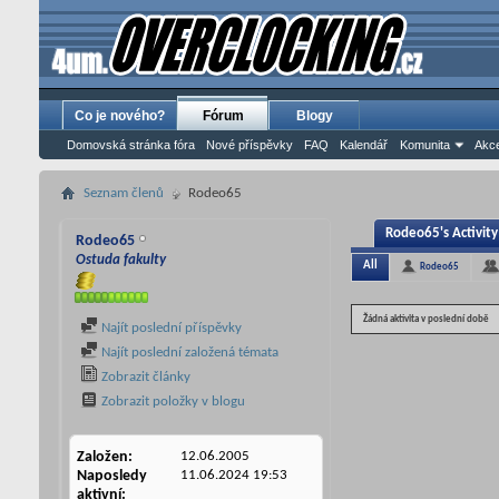
Co je nového?
Fórum
Blogy
Domovská stránka fóra
Nové příspěvky
FAQ
Kalendář
Komunita
Akce
Seznam členů
Rodeo65
Rodeo65's Activity
Rodeo65
Ostuda fakulty
All
Rodeo65
Žádná aktivita v poslední době
Najít poslední příspěvky
Najít poslední založená témata
Zobrazit články
Zobrazit položky v blogu
Založen
12.06.2005
Naposledy
11.06.2024
19:53
aktivní