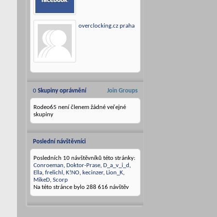
overclocking.cz praha
0
Skupiny oprávnění
Join Groups
Rodeo65 není členem žádné veřejné
skupiny
Poslední návštěvníci
Posledních 10 návštěvníků této stránky:
Conroeman
,
Doktor-Prase
,
D_a_v_i_d
,
Ella
,
frelichl
,
K!NO
,
kecinzer
,
Lion_K
,
MikeD
,
Scorp
Na této stránce bylo
288 616
návštěv