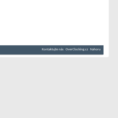
Kontaktujte nás
OverClocking.cz
Nahoru