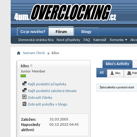
Co je nového?
Fórum
Blogy
Domovská stránka fóra
Nové příspěvky
FAQ
Kalendář
Komunita
Akce
Seznam členů
kilos
kilos's Activity
kilos
Junior Member
All
kilos
Přát
Najít poslední příspěvky
Žádná aktivita v poslední době
Najít poslední založená témata
Zobrazit články
Zobrazit položky v blogu
Založen
31.03.2005
Naposledy
02.12.2022
04:45
aktivní