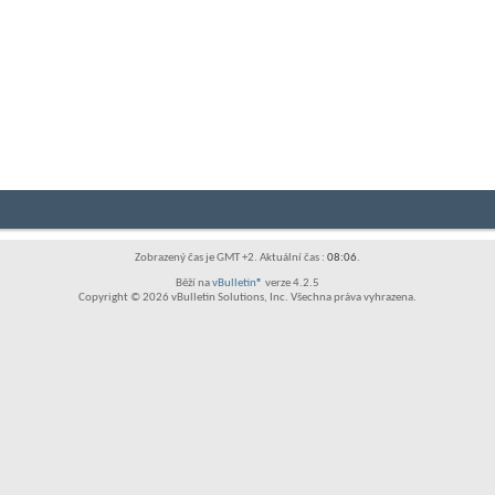
Zobrazený čas je GMT +2. Aktuální čas :
08:06
.
Běží na
vBulletin®
verze 4.2.5
Copyright © 2026 vBulletin Solutions, Inc. Všechna práva vyhrazena.