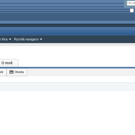
 fóra
Rychlá navigace
O mně
elé
Obrázky