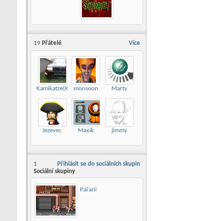
19
Přátelé
Více
Kamikatze007
monsoon
Marty
Jezevec
Maxik
jimmy
1
Přihlásit se do sociálních skupin
Sociální skupiny
Pařani