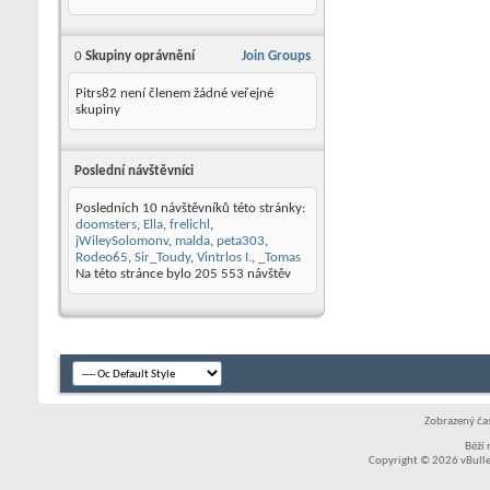
0
Skupiny oprávnění
Join Groups
Pitrs82 není členem žádné veřejné
skupiny
Poslední návštěvníci
Posledních 10 návštěvníků této stránky:
doomsters
,
Ella
,
frelichl
,
jWileySolomonv
,
malda
,
peta303
,
Rodeo65
,
Sir_Toudy
,
Vintrlos I.
,
_Tomas
Na této stránce bylo
205 553
návštěv
Zobrazený čas
Běží
Copyright © 2026 vBullet