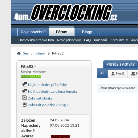
Co je nového?
Fórum
Blogy
Domovská stránka fóra
Nové příspěvky
FAQ
Kalendář
Komunita
Akce
Seznam členů
Pitrs82
Pitrs82's Activity
Pitrs82
Senior Member
All
Pitrs82
P
Najít poslední příspěvky
Žádná aktivita v poslední době
Najít poslední založená témata
Zobrazit články
Zobrazit položky v blogu
Založen
24.05.2004
Naposledy
07.08.2022
13:21
aktivní
Avatar