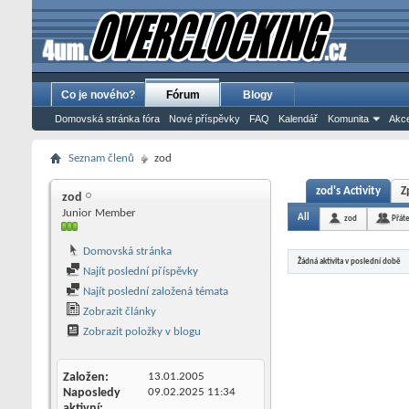
Co je nového?
Fórum
Blogy
Domovská stránka fóra
Nové příspěvky
FAQ
Kalendář
Komunita
Akce
Seznam členů
zod
zod's Activity
Z
zod
Junior Member
All
zod
Přát
Domovská stránka
Žádná aktivita v poslední době
Najít poslední příspěvky
Najít poslední založená témata
Zobrazit články
Zobrazit položky v blogu
Založen
13.01.2005
Naposledy
09.02.2025
11:34
aktivní