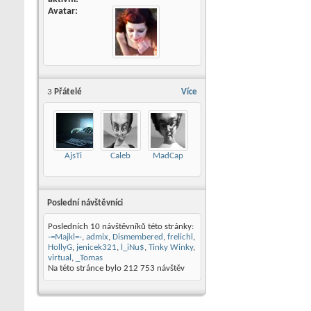
Avatar
3
Přátelé
Více
AjsTi
Caleb
MadCap
Poslední návštěvníci
Posledních 10 návštěvníků této stránky:
-=Majkl=-
,
admix
,
Dismembered
,
frelichl
,
HollyG
,
jenicek321
,
l_iNu$
,
Tinky Winky
,
virtual
,
_Tomas
Na této stránce bylo
212 753
návštěv