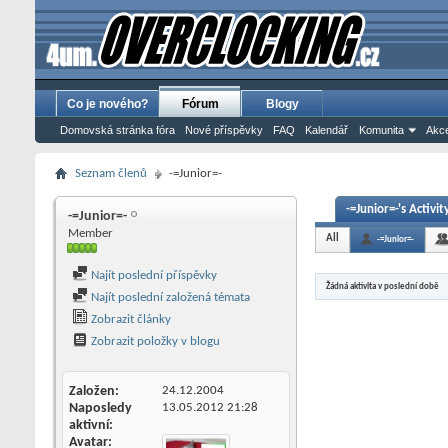
Co je nového?
Fórum
Blogy
Domovská stránka fóra
Nové příspěvky
FAQ
Kalendář
Komunita
Akce
Seznam členů
-=Junior=-
-=Junior=-'s Activit
-=Junior=-
Member
All
-=Junior=-
Najít poslední příspěvky
Žádná aktivita v poslední době
Najít poslední založená témata
Zobrazit články
Zobrazit položky v blogu
Založen
24.12.2004
Naposledy
13.05.2012
21:28
aktivní
Avatar