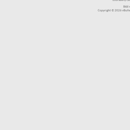
Zobrazený čas
Běží
Copyright © 2026 vBullet