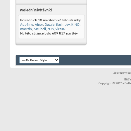
Poslední návštěvníci
Posledních 10 návštěvníků této stránky:
Ada4me
,
Aigor
,
Dazzle
,
flash
,
Jey
,
K!NO
,
marrtin
,
MeShell
,
rOn
,
virtual
Na této stránce bylo
609 817
návštěv
Zobrazený čas
Běží
Copyright © 2026 vBullet