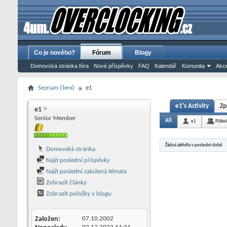
Co je nového?
Fórum
Blogy
Domovská stránka fóra
Nové příspěvky
FAQ
Kalendář
Komunita
Akce
Seznam členů
e1
e1's Activity
Zp
e1
Senior Member
All
e1
Přáte
Žádná aktivita v poslední době
Domovská stránka
Najít poslední příspěvky
Najít poslední založená témata
Zobrazit články
Zobrazit položky v blogu
Založen
07.10.2002