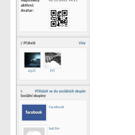
Naposledy
02.12.2022
14:21
aktivní
Avatar
2
Přátelé
Více
AjsTi
PiT
5
Přihlásit se do sociálních skupin
Sociální skupiny
Facebook
last.fm