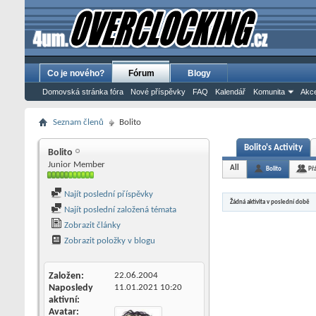
Co je nového?
Fórum
Blogy
Domovská stránka fóra
Nové příspěvky
FAQ
Kalendář
Komunita
Akce
Seznam členů
Bolito
Bolito's Activity
Bolito
Junior Member
All
Bolito
Př
Najít poslední příspěvky
Žádná aktivita v poslední době
Najít poslední založená témata
Zobrazit články
Zobrazit položky v blogu
Založen
22.06.2004
Naposledy
11.01.2021
10:20
aktivní
Avatar