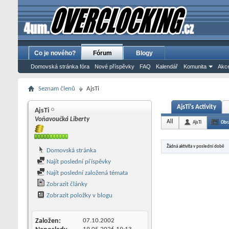
Co je nového?
Fórum
Blogy
Domovská stránka fóra
Nové příspěvky
FAQ
Kalendář
Komunita
Akce
Seznam členů
AjsTi
AjsTi's Activity
AjsTi
Voňavoučká Liberty
All
AjsTi
Obr
Žádná aktivita v poslední době
Domovská stránka
Najít poslední příspěvky
Najít poslední založená témata
Zobrazit články
Zobrazit položky v blogu
Založen
07.10.2002