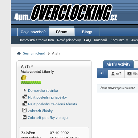
Co je nového?
Fórum
Blogy
Domovská stránka fóra
Nové příspěvky
FAQ
Kalendář
Komunita
Akce
Seznam členů
AjsTi
AjsTi's Activity
AjsTi
Voňavoučká Liberty
All
AjsTi
Obr
Žádná aktivita v poslední době
Domovská stránka
Najít poslední příspěvky
Najít poslední založená témata
Zobrazit články
Zobrazit položky v blogu
Založen
07.10.2002