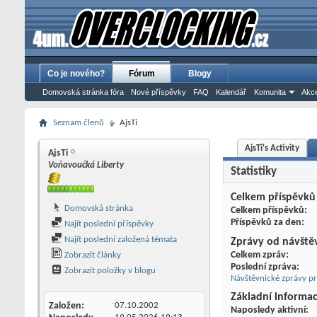
Co je nového?
Fórum
Blogy
Domovská stránka fóra
Nové příspěvky
FAQ
Kalendář
Komunita
Akce
Seznam členů
AjsTi
AjsTi's Activity
AjsTi
Voňavoučká Liberty
Statistiky
Celkem příspěvků
Domovská stránka
Celkem příspěvků
Příspěvků za den
Najít poslední příspěvky
Najít poslední založená témata
Zprávy od návště
Celkem zpráv
Zobrazit články
Poslední zpráva
Zobrazit položky v blogu
Návštěvnické zprávy pr
Základní informa
Založen
07.10.2002
Naposledy aktivní