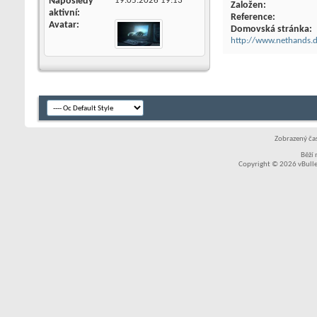
Naposledy
19.05.2026
19:13
Založen
aktivní
Reference
Avatar
Domovská stránka
http://www.nethands.
Zobrazený čas
Běží
Copyright © 2026 vBullet