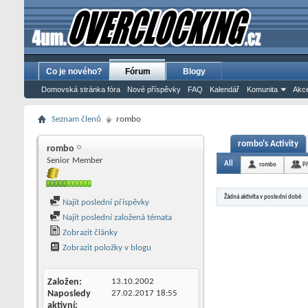
Co je nového?
Fórum
Blogy
Domovská stránka fóra
Nové příspěvky
FAQ
Kalendář
Komunita
Akce
Seznam členů
rombo
rombo's Activity
rombo
Senior Member
All
rombo
Př
Žádná aktivita v poslední době
Najít poslední příspěvky
Najít poslední založená témata
Zobrazit články
Zobrazit položky v blogu
Založen
13.10.2002
Naposledy
27.02.2017
18:55
aktivní