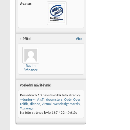
Avatar
1
Přítel
Více
Radim
Štěpanec
Poslední návštěvníci
Posledních 10 návštěvníků této stránky:
-=Junior=-
,
AjsTi
,
doomsters
,
Opty
,
Over
,
reifik
,
silenec
,
virtual
,
webdesignmartin
,
Yugainga
Na této stránce bylo
167 422
návštěv