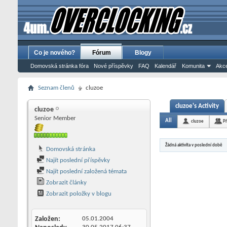
Co je nového?
Fórum
Blogy
Domovská stránka fóra
Nové příspěvky
FAQ
Kalendář
Komunita
Akce
Seznam členů
cluzoe
cluzoe's Activity
cluzoe
Senior Member
All
cluzoe
Př
Žádná aktivita v poslední době
Domovská stránka
Najít poslední příspěvky
Najít poslední založená témata
Zobrazit články
Zobrazit položky v blogu
Založen
05.01.2004