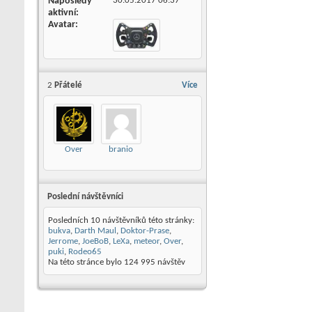
Naposledy
30.05.2017
06:37
aktivní
Avatar
2
Přátelé
Více
Over
branio
Poslední návštěvníci
Posledních 10 návštěvníků této stránky:
bukva
,
Darth Maul
,
Doktor-Prase
,
Jerrome
,
JoeBoB
,
LeXa
,
meteor
,
Over
,
puki
,
Rodeo65
Na této stránce bylo
124 995
návštěv