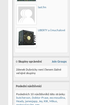
last.fm
LIBERTY a čmuchalové
0
Skupiny oprávnění
Join Groups
Zdenek Dubnicky není členem žádné
veřejné skupiny
Poslední návštěvníci
Posledních 10 návštěvníků této stránky:
butcherson
,
Doktor-Prase
,
excmoudina
,
Heady
,
jamesjapp
,
Jey
,
KtK
,
Mikus
,
motorolarulez
,
nex