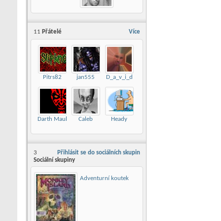
11
Přátelé
Více
Pitrs82
jan555
D_a_v_i_d
Darth Maul
Caleb
Heady
3
Přihlásit se do sociálních skupin
Sociální skupiny
Adventurní koutek