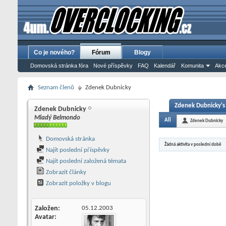
Co je nového?
Fórum
Blogy
Domovská stránka fóra
Nové příspěvky
FAQ
Kalendář
Komunita
Akce
Seznam členů
Zdenek Dubnicky
Zdenek Dubnicky's 
Zdenek Dubnicky
Mladý Belmondo
All
Zdenek Dubnicky
Domovská stránka
Žádná aktivita v poslední době
Najít poslední příspěvky
Najít poslední založená témata
Zobrazit články
Zobrazit položky v blogu
Založen
05.12.2003
Avatar