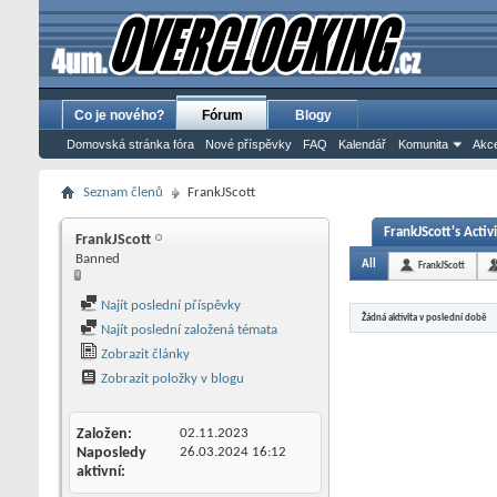
Co je nového?
Fórum
Blogy
Domovská stránka fóra
Nové příspěvky
FAQ
Kalendář
Komunita
Akce
Seznam členů
FrankJScott
FrankJScott's Activ
FrankJScott
Banned
All
FrankJScott
Najít poslední příspěvky
Žádná aktivita v poslední době
Najít poslední založená témata
Zobrazit články
Zobrazit položky v blogu
Založen
02.11.2023
Naposledy
26.03.2024
16:12
aktivní