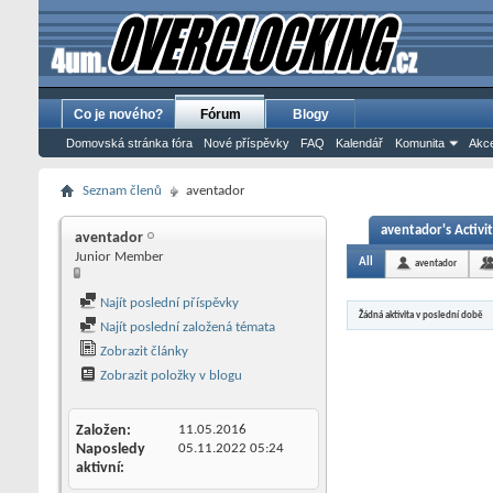
Co je nového?
Fórum
Blogy
Domovská stránka fóra
Nové příspěvky
FAQ
Kalendář
Komunita
Akce
Seznam členů
aventador
aventador's Activi
aventador
Junior Member
All
aventador
Najít poslední příspěvky
Žádná aktivita v poslední době
Najít poslední založená témata
Zobrazit články
Zobrazit položky v blogu
Založen
11.05.2016
Naposledy
05.11.2022
05:24
aktivní