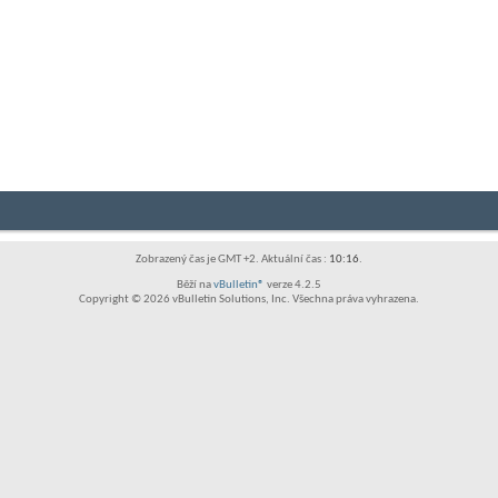
Zobrazený čas je GMT +2. Aktuální čas :
10:16
.
Běží na
vBulletin®
verze 4.2.5
Copyright © 2026 vBulletin Solutions, Inc. Všechna práva vyhrazena.