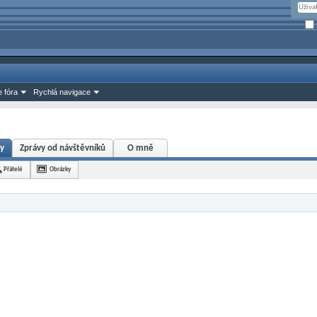
 fóra
Rychlá navigace
ty
Zprávy od návštěvníků
O mně
Přátelé
Obrázky