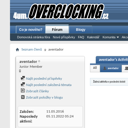
Co je nového?
Fórum
Blogy
Domovská stránka fóra
Nové příspěvky
FAQ
Kalendář
Komunita
Akce
Seznam členů
aventador
aventador's Activi
aventador
Junior Member
All
aventador
Najít poslední příspěvky
Žádná aktivita v poslední době
Najít poslední založená témata
Zobrazit články
Zobrazit položky v blogu
Založen
11.05.2016
Naposledy
05.11.2022
05:24
aktivní