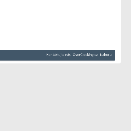
Kontaktujte nás
OverClocking.cz
Nahoru