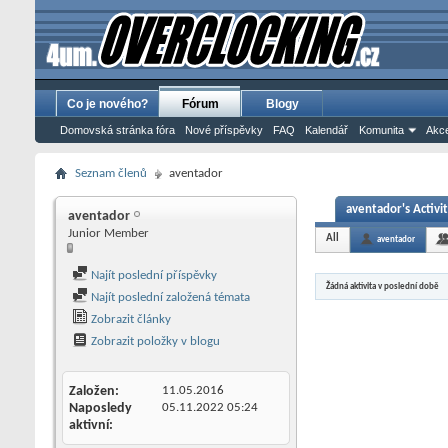
Co je nového?
Fórum
Blogy
Domovská stránka fóra
Nové příspěvky
FAQ
Kalendář
Komunita
Akce
Seznam členů
aventador
aventador's Activi
aventador
Junior Member
All
aventador
Najít poslední příspěvky
Žádná aktivita v poslední době
Najít poslední založená témata
Zobrazit články
Zobrazit položky v blogu
Založen
11.05.2016
Naposledy
05.11.2022
05:24
aktivní