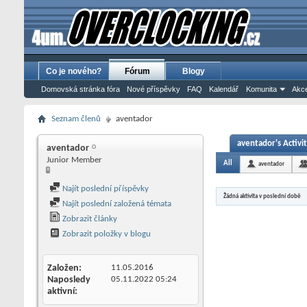
Co je nového?
Fórum
Blogy
Domovská stránka fóra
Nové příspěvky
FAQ
Kalendář
Komunita
Akce
Seznam členů
aventador
aventador's Activi
aventador
Junior Member
All
aventador
Najít poslední příspěvky
Žádná aktivita v poslední době
Najít poslední založená témata
Zobrazit články
Zobrazit položky v blogu
Založen
11.05.2016
Naposledy
05.11.2022
05:24
aktivní