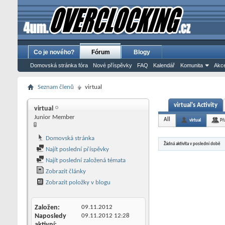
Co je nového?
Fórum
Blogy
Domovská stránka fóra
Nové příspěvky
FAQ
Kalendář
Komunita
Akce
Seznam členů
virtual
virtual's Activity
virtual
Junior Member
All
virtual
Př
Domovská stránka
Žádná aktivita v poslední době
Najít poslední příspěvky
Najít poslední založená témata
Zobrazit články
Zobrazit položky v blogu
Založen
09.11.2012
Naposledy
09.11.2012
12:28
aktivní