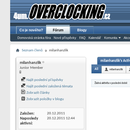
Co je nového?
Fórum
Blogy
Domovská stránka fóra
Nové příspěvky
FAQ
Kalendář
Komunita
Akce
Seznam členů
milanhanzlik
milanhanzlik's Acti
milanhanzlik
Junior Member
All
milanhanzlik
Najít poslední příspěvky
Žádná aktivita v poslední době
Najít poslední založená témata
Zobrazit články
Zobrazit položky v blogu
Založen
20.12.2011
Naposledy
20.12.2011
12:44
aktivní