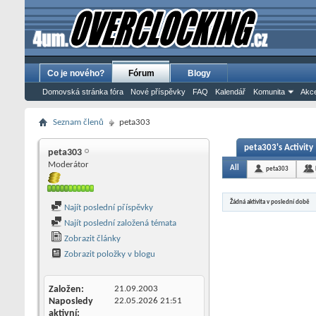
Co je nového?
Fórum
Blogy
Domovská stránka fóra
Nové příspěvky
FAQ
Kalendář
Komunita
Akce
Seznam členů
peta303
peta303's Activity
peta303
Moderátor
All
peta303
Žádná aktivita v poslední době
Najít poslední příspěvky
Najít poslední založená témata
Zobrazit články
Zobrazit položky v blogu
Založen
21.09.2003
Naposledy
22.05.2026
21:51
aktivní