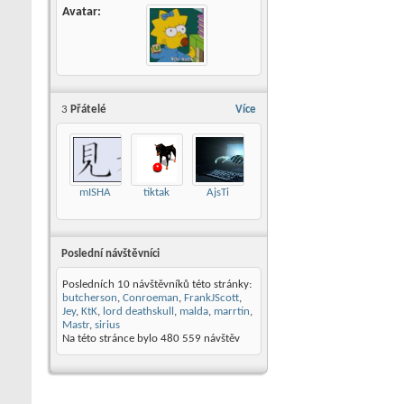
Avatar
3
Přátelé
Více
mISHA
tiktak
AjsTi
Poslední návštěvníci
Posledních 10 návštěvníků této stránky:
butcherson
,
Conroeman
,
FrankJScott
,
Jey
,
KtK
,
lord deathskull
,
malda
,
marrtin
,
Mastr
,
sirius
Na této stránce bylo
480 559
návštěv