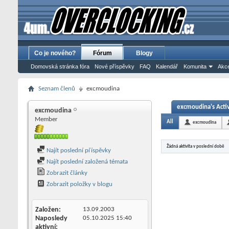
Co je nového?
Fórum
Blogy
Domovská stránka fóra
Nové příspěvky
FAQ
Kalendář
Komunita
Akce
Seznam členů
excmoudina
excmoudina's Activ
excmoudina
Member
All
excmoudina
Žádná aktivita v poslední době
Najít poslední příspěvky
Najít poslední založená témata
Zobrazit články
Zobrazit položky v blogu
Založen
13.09.2003
Naposledy
05.10.2025
15:40
aktivní