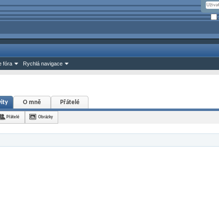
 fóra
Rychlá navigace
ity
O mně
Přátelé
Přátelé
Obrázky