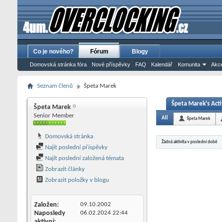
Co je nového?
Fórum
Blogy
Domovská stránka fóra
Nové příspěvky
FAQ
Kalendář
Komunita
Akce
Seznam členů
Špeta Marek
Špeta Marek's Acti
Špeta Marek
Senior Member
All
Špeta Marek
Domovská stránka
Žádná aktivita v poslední době
Najít poslední příspěvky
Najít poslední založená témata
Zobrazit články
Zobrazit položky v blogu
Založen
09.10.2002
Naposledy
06.02.2024
22:44
aktivní