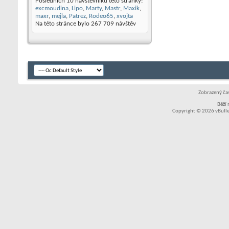
Posledních 10 návštěvníků této stránky:
excmoudina
,
Lipo
,
Marty
,
Mastr
,
Maxik
,
maxr
,
mejla
,
Patrez
,
Rodeo65
,
xvojta
Na této stránce bylo
267 709
návštěv
Zobrazený čas
Běží
Copyright © 2026 vBullet